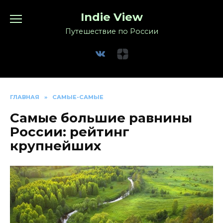
Перейти
Indie View
к
содержанию
Путешествие по России
ГЛАВНАЯ
»
САМЫЕ-САМЫЕ
Самые большие равнины
России: рейтинг
крупнейших