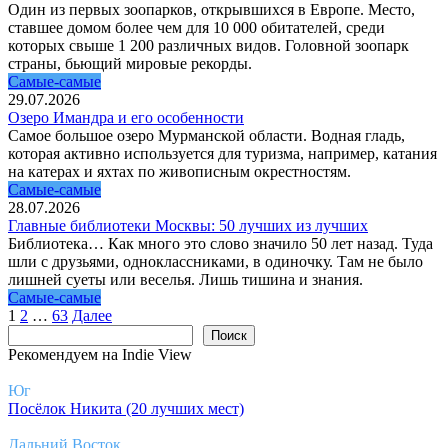
Один из первых зоопарков, открывшихся в Европе. Место,
ставшее домом более чем для 10 000 обитателей, среди
которых свыше 1 200 различных видов. Головной зоопарк
страны, бьющий мировые рекорды.
Самые-самые
29.07.2026
Озеро Имандра и его особенности
Самое большое озеро Мурманской области. Водная гладь,
которая активно используется для туризма, например, катания
на катерах и яхтах по живописным окрестностям.
Самые-самые
28.07.2026
Главные библиотеки Москвы: 50 лучших из лучших
Библиотека… Как много это слово значило 50 лет назад. Туда
шли с друзьями, одноклассниками, в одиночку. Там не было
лишней суеты или веселья. Лишь тишина и знания.
Самые-самые
Пагинация
1
2
…
63
Далее
записей
Поиск
Поиск
Рекомендуем на Indie View
Юг
Посёлок Никита (20 лучших мест)
Дальний Восток