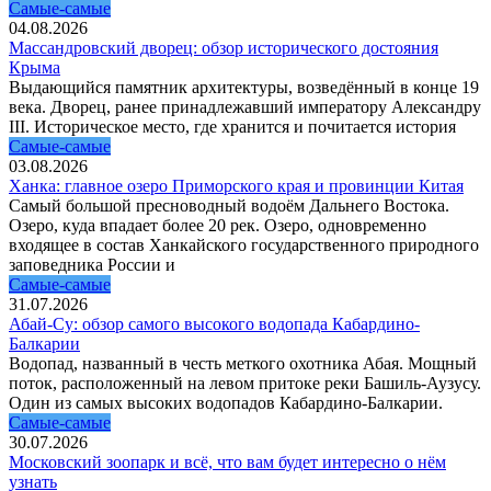
Самые-самые
04.08.2026
Массандровский дворец: обзор исторического достояния
Крыма
Выдающийся памятник архитектуры, возведённый в конце 19
века. Дворец, ранее принадлежавший императору Александру
III. Историческое место, где хранится и почитается история
Самые-самые
03.08.2026
Ханка: главное озеро Приморского края и провинции Китая
Самый большой пресноводный водоём Дальнего Востока.
Озеро, куда впадает более 20 рек. Озеро, одновременно
входящее в состав Ханкайского государственного природного
заповедника России и
Самые-самые
31.07.2026
Абай-Су: обзор самого высокого водопада Кабардино-
Балкарии
Водопад, названный в честь меткого охотника Абая. Мощный
поток, расположенный на левом притоке реки Башиль-Аузусу.
Один из самых высоких водопадов Кабардино-Балкарии.
Самые-самые
30.07.2026
Московский зоопарк и всё, что вам будет интересно о нём
узнать