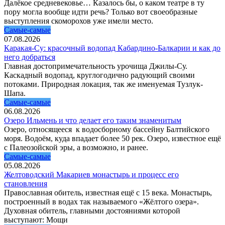
Далёкое средневековье… Казалось бы, о каком театре в ту
пору могла вообще идти речь? Только вот своеобразные
выступления скоморохов уже имели место.
Самые-самые
07.08.2026
Каракая-Су: красочный водопад Кабардино-Балкарии и как до
него добраться
Главная достопримечательность урочища Джилы-Су.
Каскадный водопад, круглогодично радующий своими
потоками. Природная локация, так же именуемая Тузлук-
Шапа.
Самые-самые
06.08.2026
Озеро Ильмень и что делает его таким знаменитым
Озеро, относящееся к водосборному бассейну Балтийского
моря. Водоём, куда впадает более 50 рек. Озеро, известное ещё
с Палеозойской эры, а возможно, и ранее.
Самые-самые
05.08.2026
Желтоводский Макариев монастырь и процесс его
становления
Православная обитель, известная ещё с 15 века. Монастырь,
построенный в водах так называемого «Жёлтого озера».
Духовная обитель, главными достояниями которой
выступают: Мощи