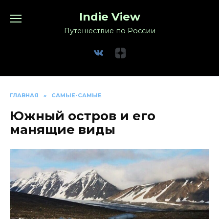
Перейти
Indie View
к
содержанию
Путешествие по России
ГЛАВНАЯ
»
САМЫЕ-САМЫЕ
Южный остров и его
манящие виды