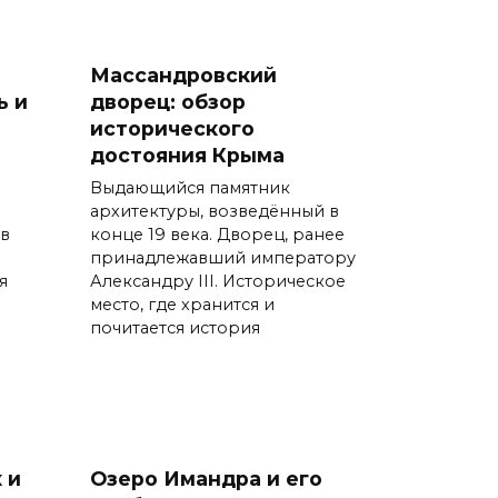
Массандровский
ь и
дворец: обзор
исторического
достояния Крыма
Выдающийся памятник
архитектуры, возведённый в
 в
конце 19 века. Дворец, ранее
принадлежавший императору
я
Александру III. Историческое
место, где хранится и
почитается история
 и
Озеро Имандра и его