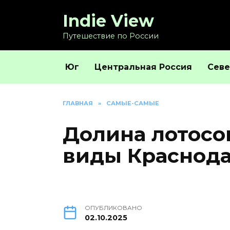
Перейти
Indie View
к
содержанию
Путешествие по России
Юг
Центральная Россия
Севе
ГЛАВНАЯ
»
САМЫЕ-САМЫЕ
Долина лотосо
виды Краснода
ОПУБЛИКОВАНО
02.10.2025