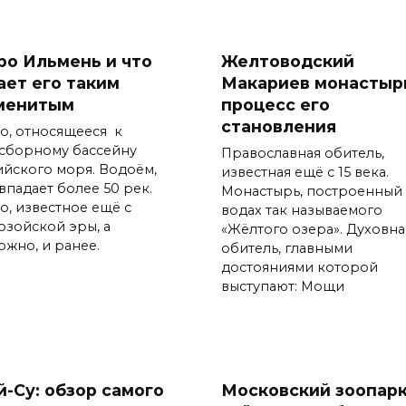
ро Ильмень и что
Желтоводский
ает его таким
Макариев монастыр
менитым
процесс его
становления
о, относящееся к
сборному бассейну
Православная обитель,
ийского моря. Водоём,
известная ещё с 15 века.
впадает более 50 рек.
Монастырь, построенный
о, известное ещё с
водах так называемого
озойской эры, а
«Жёлтого озера». Духовна
ожно, и ранее.
обитель, главными
достояниями которой
выступают: Мощи
й-Су: обзор самого
Московский зоопарк