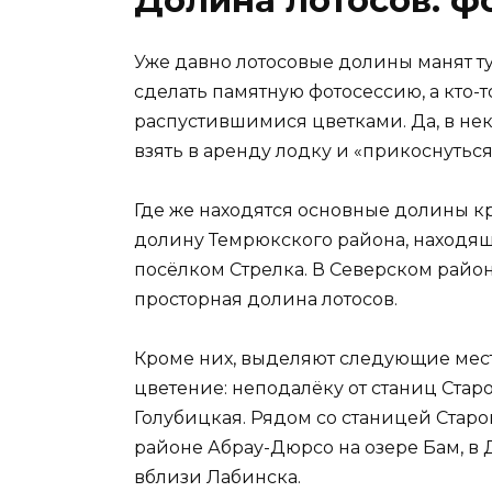
Уже давно лотосовые долины манят тур
сделать памятную фотосессию, а кто-т
распустившимися цветками. Да, в не
взять в аренду лодку и «прикоснуться
Где же находятся основные долины к
долину Темрюкского района, находящ
посёлком Стрелка. В Северском район
просторная долина лотосов.
Кроме них, выделяют следующие мест
цветение: неподалёку от станиц Стар
Голубицкая. Рядом со станицей Старо
районе Абрау-Дюрсо на озере Бам, в Д
вблизи Лабинска.