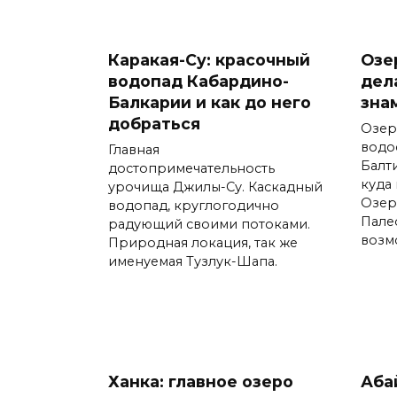
Каракая-Су: красочный
Озе
водопад Кабардино-
дел
Балкарии и как до него
зна
добраться
Озер
водо
Главная
Балт
достопримечательность
куда 
урочища Джилы-Су. Каскадный
Озер
водопад, круглогодично
Пале
радующий своими потоками.
возм
Природная локация, так же
именуемая Тузлук-Шапа.
Ханка: главное озеро
Аба