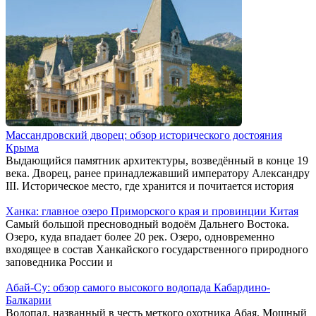
Массандровский дворец: обзор исторического достояния
Крыма
Выдающийся памятник архитектуры, возведённый в конце 19
века. Дворец, ранее принадлежавший императору Александру
III. Историческое место, где хранится и почитается история
Ханка: главное озеро Приморского края и провинции Китая
Самый большой пресноводный водоём Дальнего Востока.
Озеро, куда впадает более 20 рек. Озеро, одновременно
входящее в состав Ханкайского государственного природного
заповедника России и
Абай-Су: обзор самого высокого водопада Кабардино-
Балкарии
Водопад, названный в честь меткого охотника Абая. Мощный