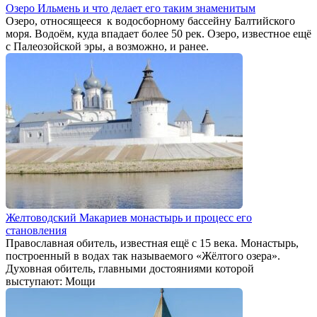
Озеро Ильмень и что делает его таким знаменитым
Озеро, относящееся к водосборному бассейну Балтийского
моря. Водоём, куда впадает более 50 рек. Озеро, известное ещё
с Палеозойской эры, а возможно, и ранее.
Желтоводский Макариев монастырь и процесс его
становления
Православная обитель, известная ещё с 15 века. Монастырь,
построенный в водах так называемого «Жёлтого озера».
Духовная обитель, главными достояниями которой
выступают: Мощи