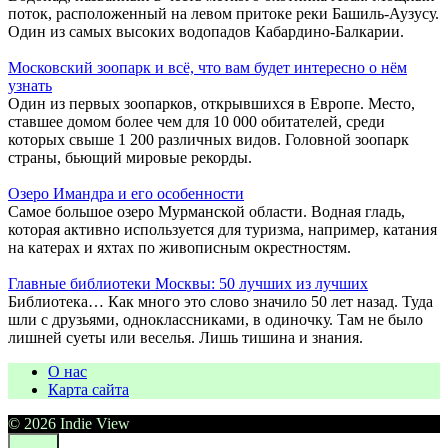
поток, расположенный на левом притоке реки Башиль-Аузусу.
Один из самых высоких водопадов Кабардино-Балкарии.
Московский зоопарк и всё, что вам будет интересно о нём
узнать
Один из первых зоопарков, открывшихся в Европе. Место,
ставшее домом более чем для 10 000 обитателей, среди
которых свыше 1 200 различных видов. Головной зоопарк
страны, бьющий мировые рекорды.
Озеро Имандра и его особенности
Самое большое озеро Мурманской области. Водная гладь,
которая активно используется для туризма, например, катания
на катерах и яхтах по живописным окрестностям.
Главные библиотеки Москвы: 50 лучших из лучших
Библиотека… Как много это слово значило 50 лет назад. Туда
шли с друзьями, одноклассниками, в одиночку. Там не было
лишней суеты или веселья. Лишь тишина и знания.
О нас
Карта сайта
© 2026 Indie View