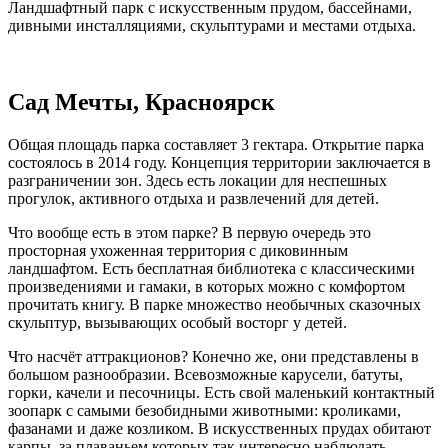
Ландшафтный парк с искусственным прудом, бассейнами,
дивными инсталляциями, скульптурами и местами отдыха.
Сад Мечты, Красноярск
Общая площадь парка составляет 3 гектара. Открытие парка
состоялось в 2014 году. Концепция территории заключается в
разграничении зон. Здесь есть локации для неспешных
прогулок, активного отдыха и развлечений для детей.
Что вообще есть в этом парке? В первую очередь это
просторная ухоженная территория с диковинным
ландшафтом. Есть бесплатная библиотека с классическими
произведениями и гамаки, в которых можно с комфортом
прочитать книгу. В парке множество необычных сказочных
скульптур, вызывающих особый восторг у детей.
Что насчёт аттракционов? Конечно же, они представлены в
большом разнообразии. Всевозможные карусели, батуты,
горки, качели и песочницы. Есть свой маленький контактный
зоопарк с самыми безобидными животными: кроликами,
фазанами и даже козликом. В искусственных прудах обитают
карпы, за плаваньем которых так интересно наблюдать.