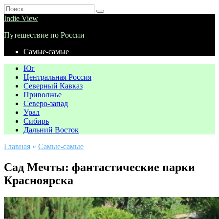
Перейти
Search
к
for:
Indie View
содержанию
Путешествие по России
Самые-самые
Юг
Центральная Россия
Северный Кавказ
Приволжье
Северо-запад
Урал
Сибирь
Дальний Восток
Главная
»
Самые-самые
Сад Мечты: фантастические парки
Красноярска