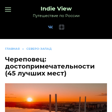
Перейти
Indie View
к
содержанию
Путешествие по России
ГЛАВНАЯ
»
СЕВЕРО-ЗАПАД
Череповец:
достопримечательности
(45 лучших мест)