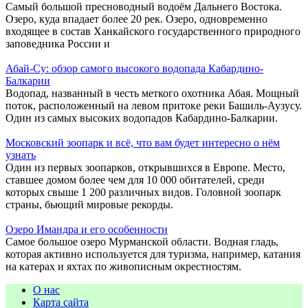
Самый большой пресноводный водоём Дальнего Востока.
Озеро, куда впадает более 20 рек. Озеро, одновременно
входящее в состав Ханкайского государственного природного
заповедника России и
Абай-Су: обзор самого высокого водопада Кабардино-
Балкарии
Водопад, названный в честь меткого охотника Абая. Мощный
поток, расположенный на левом притоке реки Башиль-Аузусу.
Один из самых высоких водопадов Кабардино-Балкарии.
Московский зоопарк и всё, что вам будет интересно о нём
узнать
Один из первых зоопарков, открывшихся в Европе. Место,
ставшее домом более чем для 10 000 обитателей, среди
которых свыше 1 200 различных видов. Головной зоопарк
страны, бьющий мировые рекорды.
Озеро Имандра и его особенности
Самое большое озеро Мурманской области. Водная гладь,
которая активно используется для туризма, например, катания
на катерах и яхтах по живописным окрестностям.
О нас
Карта сайта