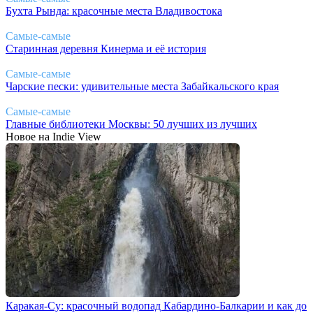
Бухта Рында: красочные места Владивостока
Самые-самые
Старинная деревня Кинерма и её история
Самые-самые
Чарские пески: удивительные места Забайкальского края
Самые-самые
Главные библиотеки Москвы: 50 лучших из лучших
Новое на Indie View
Каракая-Су: красочный водопад Кабардино-Балкарии и как до