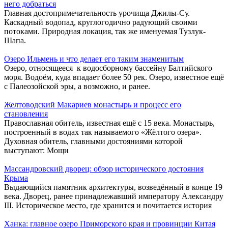
него добраться
Главная достопримечательность урочища Джилы-Су.
Каскадный водопад, круглогодично радующий своими
потоками. Природная локация, так же именуемая Тузлук-
Шапа.
Озеро Ильмень и что делает его таким знаменитым
Озеро, относящееся к водосборному бассейну Балтийского
моря. Водоём, куда впадает более 50 рек. Озеро, известное ещё
с Палеозойской эры, а возможно, и ранее.
Желтоводский Макариев монастырь и процесс его
становления
Православная обитель, известная ещё с 15 века. Монастырь,
построенный в водах так называемого «Жёлтого озера».
Духовная обитель, главными достояниями которой
выступают: Мощи
Массандровский дворец: обзор исторического достояния
Крыма
Выдающийся памятник архитектуры, возведённый в конце 19
века. Дворец, ранее принадлежавший императору Александру
III. Историческое место, где хранится и почитается история
Ханка: главное озеро Приморского края и провинции Китая