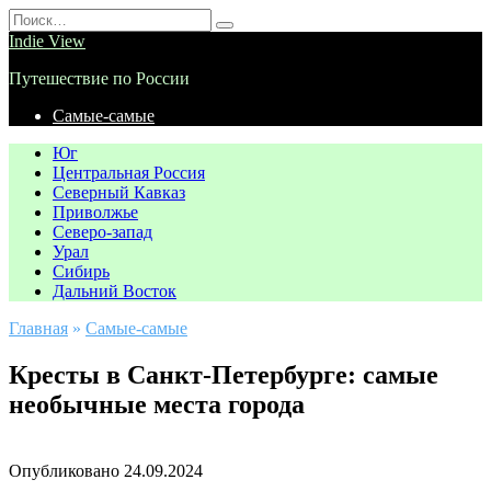
Перейти
Search
к
for:
Indie View
содержанию
Путешествие по России
Самые-самые
Юг
Центральная Россия
Северный Кавказ
Приволжье
Северо-запад
Урал
Сибирь
Дальний Восток
Главная
»
Самые-самые
Кресты в Санкт-Петербурге: самые
необычные места города
Опубликовано
24.09.2024