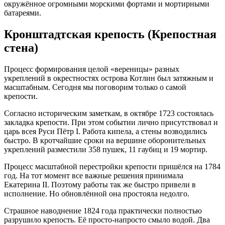
окружённое огромными морскими фортами и мортирными
батареями.
Кронштадтская крепость (Крепостная
стена)
Процесс формирования целой «вереницы» разных
укреплений в окрестностях острова Котлин был затяжным и
масштабным. Сегодня мы поговорим только о самой
крепости.
Согласно историческим заметкам, в октябре 1723 состоялась
закладка крепости. При этом событии лично присутствовал и
царь всея Руси Пётр I. Работа кипела, а стены возводились
быстро. В кротчайшие сроки на вершине оборонительных
укреплений разместили 358 пушек, 11 гаубиц и 19 мортир.
Процесс масштабной перестройки крепости пришёлся на 1784
год. На тот момент все важные решения принимала
Екатерина II. Поэтому работы так же быстро привели в
исполнение. Но обновлённой она простояла недолго.
Страшное наводнение 1824 года практически полностью
разрушило крепость. Её просто-напросто смыло водой. Два