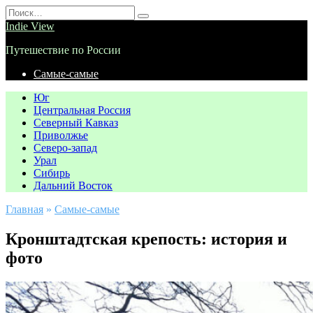
Перейти
Search
к
for:
Indie View
содержанию
Путешествие по России
Самые-самые
Юг
Центральная Россия
Северный Кавказ
Приволжье
Северо-запад
Урал
Сибирь
Дальний Восток
Главная
»
Самые-самые
Кронштадтская крепость: история и
фото