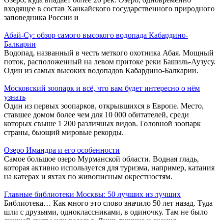
входящее в состав Ханкайского государственного природного
заповедника России и
Абай-Су: обзор самого высокого водопада Кабардино-
Балкарии
Водопад, названный в честь меткого охотника Абая. Мощный
поток, расположенный на левом притоке реки Башиль-Аузусу.
Один из самых высоких водопадов Кабардино-Балкарии.
Московский зоопарк и всё, что вам будет интересно о нём
узнать
Один из первых зоопарков, открывшихся в Европе. Место,
ставшее домом более чем для 10 000 обитателей, среди
которых свыше 1 200 различных видов. Головной зоопарк
страны, бьющий мировые рекорды.
Озеро Имандра и его особенности
Самое большое озеро Мурманской области. Водная гладь,
которая активно используется для туризма, например, катания
на катерах и яхтах по живописным окрестностям.
Главные библиотеки Москвы: 50 лучших из лучших
Библиотека… Как много это слово значило 50 лет назад. Туда
шли с друзьями, одноклассниками, в одиночку. Там не было