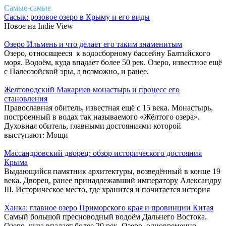
Самые-самые
Сасык: розовое озеро в Крыму и его виды
Новое на Indie View
Озеро Ильмень и что делает его таким знаменитым
Озеро, относящееся к водосборному бассейну Балтийского
моря. Водоём, куда впадает более 50 рек. Озеро, известное ещё
с Палеозойской эры, а возможно, и ранее.
Желтоводский Макариев монастырь и процесс его
становления
Православная обитель, известная ещё с 15 века. Монастырь,
построенный в водах так называемого «Жёлтого озера».
Духовная обитель, главными достояниями которой
выступают: Мощи
Массандровский дворец: обзор исторического достояния
Крыма
Выдающийся памятник архитектуры, возведённый в конце 19
века. Дворец, ранее принадлежавший императору Александру
III. Историческое место, где хранится и почитается история
Ханка: главное озеро Приморского края и провинции Китая
Самый большой пресноводный водоём Дальнего Востока.
Озеро, куда впадает более 20 рек. Озеро, одновременно