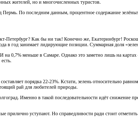
нных жителей, но и многочисленных туристов.
д Пермь. По последним данным, процентное содержание зелёных
нкт-Петербург? Как бы ни так! Конечно же, Екатеринбург! Роск
года в год занимает лидирующие позиции. Суммарная доля «зеле
 И на 0,7% меньше в Самаре. Однако это заметно лишь на картах 
 есть.
составляет порядка 22-23%. Кстати, зелень относительно равном
стоящий рай для любителей природы.
оград. Именно в такой последовательности идёт снижение проц
ьные прилично уступают. Но справедливости ради стоит отметить