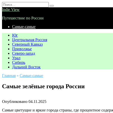
Перейти
Search
к
for:
Indie View
содержанию
Путешествие по России
Самые-самые
Юг
Центральная Россия
Северный Кавказ
Приволжье
Северо-запад
Урал
Сибирь
Дальний Восток
Главная
»
Самые-самые
Самые зелёные города России
Опубликовано
04.11.2025
Самые цветущие и яркие города страны, где процентное содерж