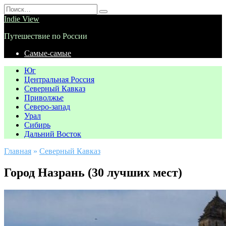
Перейти
Search
к
for:
Indie View
содержанию
Путешествие по России
Самые-самые
Юг
Центральная Россия
Северный Кавказ
Приволжье
Северо-запад
Урал
Сибирь
Дальний Восток
Главная
»
Северный Кавказ
Город Назрань (30 лучших мест)