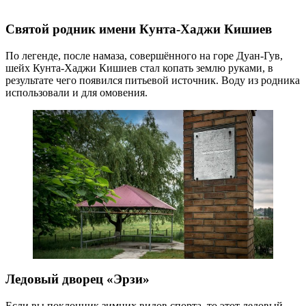
Святой родник имени Кунта-Хаджи Кишиев
По легенде, после намаза, совершённого на горе Дуан-Гув,
шейх Кунта-Хаджи Кишиев стал копать землю руками, в
результате чего появился питьевой источник. Воду из родника
использовали и для омовения.
Ледовый дворец «Эрзи»
Если вы поклонник зимних видов спорта, то этот ледовый