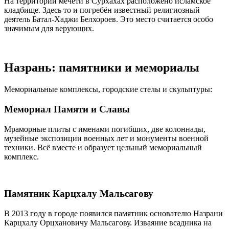
На территории мечети в Сурхахах расположено исламское
кладбище. Здесь то и погребён известный религиозный
деятель Батал-Хаджи Белхороев. Это место считается особо
значимым для верующих.
Назрань: памятники и мемориалы
Мемориальные комплексы, городские стелы и скульптуры:
Мемориал Памяти и Славы
Мраморные плиты с именами погибших, две колоннады,
музейные экспозиции военных лет и монументы военной
техники. Всё вместе и образует цельный мемориальный
комплекс.
Памятник Карцхалу Мальсагову
В 2013 году в городе появился памятник основателю Назрани
Карцхалу Орцхановичу Мальсагову. Изваяние всадника на