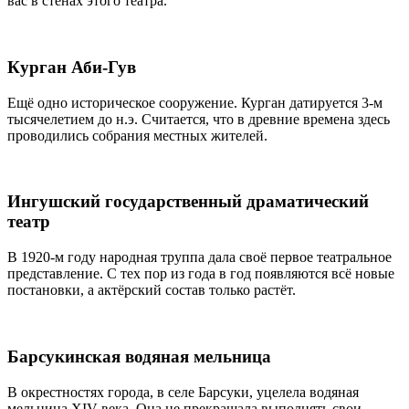
вас в стенах этого театра.
Курган Аби-Гув
Ещё одно историческое сооружение. Курган датируется 3-м
тысячелетием до н.э. Считается, что в древние времена здесь
проводились собрания местных жителей.
Ингушский государственный драматический
театр
В 1920-м году народная труппа дала своё первое театральное
представление. С тех пор из года в год появляются всё новые
постановки, а актёрский состав только растёт.
Барсукинская водяная мельница
В окрестностях города, в селе Барсуки, уцелела водяная
мельница XIV века. Она не прекращала выполнять свои