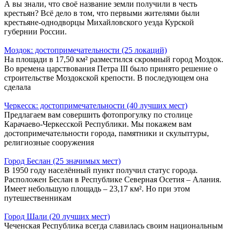
А вы знали, что своё название земли получили в честь
крестьян? Всё дело в том, что первыми жителями были
крестьяне-однодворцы Михайловского уезда Курской
губернии России.
Моздок: достопримечательности (25 локаций)
На площади в 17,50 км² разместился скромный город Моздок.
Во времена царствования Петра III было принято решение о
строительстве Моздокской крепости. В последующем она
сделала
Черкесск: достопримечательности (40 лучших мест)
Предлагаем вам совершить фотопрогулку по столице
Карачаево-Черкесской Республики. Мы покажем вам
достопримечательности города, памятники и скульптуры,
религиозные сооружения
Город Беслан (25 значимых мест)
В 1950 году населённый пункт получил статус города.
Расположен Беслан в Республике Северная Осетия – Алания.
Имеет небольшую площадь – 23,17 км². Но при этом
путешественникам
Город Шали (20 лучших мест)
Чеченская Республика всегда славилась своим национальным