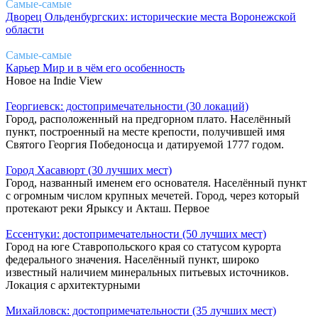
Самые-самые
Дворец Ольденбургских: исторические места Воронежской
области
Самые-самые
Карьер Мир и в чём его особенность
Новое на Indie View
Георгиевск: достопримечательности (30 локаций)
Город, расположенный на предгорном плато. Населённый
пункт, построенный на месте крепости, получившей имя
Святого Георгия Победоносца и датируемой 1777 годом.
Город Хасавюрт (30 лучших мест)
Город, названный именем его основателя. Населённый пункт
с огромным числом крупных мечетей. Город, через который
протекают реки Ярыксу и Акташ. Первое
Ессентуки: достопримечательности (50 лучших мест)
Город на юге Ставропольского края со статусом курорта
федерального значения. Населённый пункт, широко
известный наличием минеральных питьевых источников.
Локация с архитектурными
Михайловск: достопримечательности (35 лучших мест)