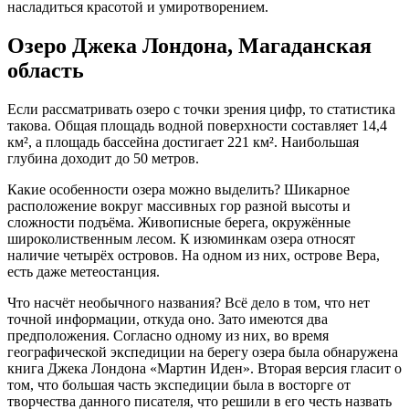
насладиться красотой и умиротворением.
Озеро Джека Лондона, Магаданская
область
Если рассматривать озеро с точки зрения цифр, то статистика
такова. Общая площадь водной поверхности составляет 14,4
км², а площадь бассейна достигает 221 км². Наибольшая
глубина доходит до 50 метров.
Какие особенности озера можно выделить? Шикарное
расположение вокруг массивных гор разной высоты и
сложности подъёма. Живописные берега, окружённые
широколиственным лесом. К изюминкам озера относят
наличие четырёх островов. На одном из них, острове Вера,
есть даже метеостанция.
Что насчёт необычного названия? Всё дело в том, что нет
точной информации, откуда оно. Зато имеются два
предположения. Согласно одному из них, во время
географической экспедиции на берегу озера была обнаружена
книга Джека Лондона «Мартин Иден». Вторая версия гласит о
том, что большая часть экспедиции была в восторге от
творчества данного писателя, что решили в его честь назвать