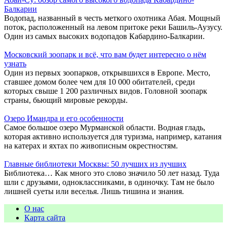
Балкарии
Водопад, названный в честь меткого охотника Абая. Мощный
поток, расположенный на левом притоке реки Башиль-Аузусу.
Один из самых высоких водопадов Кабардино-Балкарии.
Московский зоопарк и всё, что вам будет интересно о нём
узнать
Один из первых зоопарков, открывшихся в Европе. Место,
ставшее домом более чем для 10 000 обитателей, среди
которых свыше 1 200 различных видов. Головной зоопарк
страны, бьющий мировые рекорды.
Озеро Имандра и его особенности
Самое большое озеро Мурманской области. Водная гладь,
которая активно используется для туризма, например, катания
на катерах и яхтах по живописным окрестностям.
Главные библиотеки Москвы: 50 лучших из лучших
Библиотека… Как много это слово значило 50 лет назад. Туда
шли с друзьями, одноклассниками, в одиночку. Там не было
лишней суеты или веселья. Лишь тишина и знания.
О нас
Карта сайта