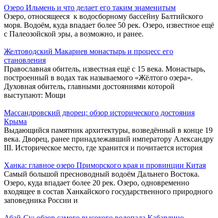
Озеро Ильмень и что делает его таким знаменитым
Озеро, относящееся к водосборному бассейну Балтийского
моря. Водоём, куда впадает более 50 рек. Озеро, известное ещё
с Палеозойской эры, а возможно, и ранее.
Желтоводский Макариев монастырь и процесс его
становления
Православная обитель, известная ещё с 15 века. Монастырь,
построенный в водах так называемого «Жёлтого озера».
Духовная обитель, главными достояниями которой
выступают: Мощи
Массандровский дворец: обзор исторического достояния
Крыма
Выдающийся памятник архитектуры, возведённый в конце 19
века. Дворец, ранее принадлежавший императору Александру
III. Историческое место, где хранится и почитается история
Ханка: главное озеро Приморского края и провинции Китая
Самый большой пресноводный водоём Дальнего Востока.
Озеро, куда впадает более 20 рек. Озеро, одновременно
входящее в состав Ханкайского государственного природного
заповедника России и
Абай-Су: обзор самого высокого водопада Кабардино-