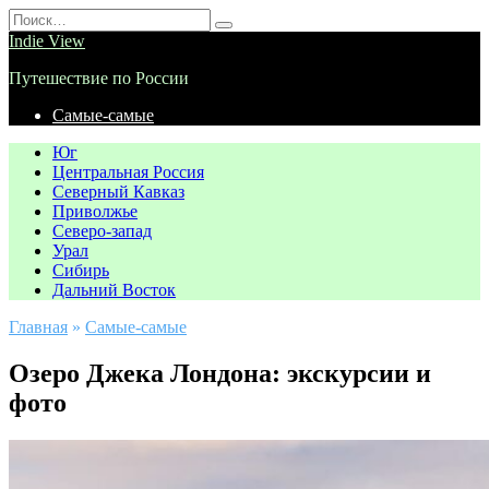
Перейти
Search
к
for:
Indie View
содержанию
Путешествие по России
Самые-самые
Юг
Центральная Россия
Северный Кавказ
Приволжье
Северо-запад
Урал
Сибирь
Дальний Восток
Главная
»
Самые-самые
Озеро Джека Лондона: экскурсии и
фото