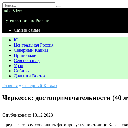
Перейти
Search
к
for:
Indie View
содержанию
Путешествие по России
Самые-самые
Юг
Центральная Россия
Северный Кавказ
Приволжье
Северо-запад
Урал
Сибирь
Дальний Восток
Главная
»
Северный Кавказ
Черкесск: достопримечательности (40 
Опубликовано
18.12.2023
Предлагаем вам совершить фотопрогулку по столице Карачаев