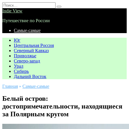
Перейти
Search
к
for:
Indie View
содержанию
Путешествие по России
Самые-самые
Юг
Центральная Россия
Северный Кавказ
Приволжье
Северо-запад
Урал
Сибирь
Дальний Восток
Главная
»
Самые-самые
Белый остров:
достопримечательности, находящиеся
за Полярным кругом