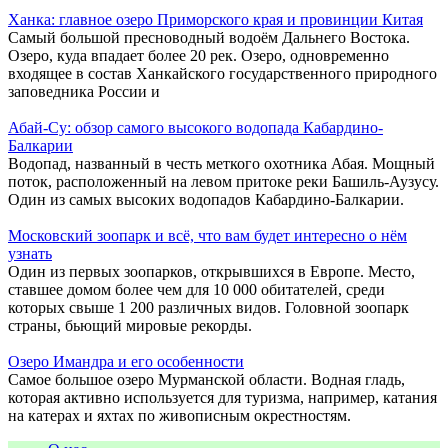
Ханка: главное озеро Приморского края и провинции Китая
Самый большой пресноводный водоём Дальнего Востока.
Озеро, куда впадает более 20 рек. Озеро, одновременно
входящее в состав Ханкайского государственного природного
заповедника России и
Абай-Су: обзор самого высокого водопада Кабардино-
Балкарии
Водопад, названный в честь меткого охотника Абая. Мощный
поток, расположенный на левом притоке реки Башиль-Аузусу.
Один из самых высоких водопадов Кабардино-Балкарии.
Московский зоопарк и всё, что вам будет интересно о нём
узнать
Один из первых зоопарков, открывшихся в Европе. Место,
ставшее домом более чем для 10 000 обитателей, среди
которых свыше 1 200 различных видов. Головной зоопарк
страны, бьющий мировые рекорды.
Озеро Имандра и его особенности
Самое большое озеро Мурманской области. Водная гладь,
которая активно используется для туризма, например, катания
на катерах и яхтах по живописным окрестностям.