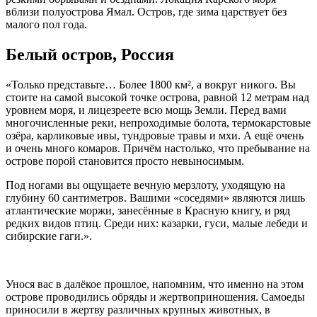
вблизи полуострова Ямал. Остров, где зима царствует без
малого пол года.
Белый остров, Россия
«Только представьте… Более 1800 км², а вокруг никого. Вы
стоите на самой высокой точке острова, равной 12 метрам над
уровнем моря, и лицезреете всю мощь Земли. Перед вами
многочисленные реки, непроходимые болота, термокарстовые
озёра, карликовые ивы, тундровые травы и мхи. А ещё очень
и очень много комаров. Причём настолько, что пребывание на
острове порой становится просто невыносимым.
Под ногами вы ощущаете вечную мерзлоту, уходящую на
глубину 60 сантиметров. Вашими «соседями» являются лишь
атлантические моржи, занесённые в Красную книгу, и ряд
редких видов птиц. Среди них: казарки, гуси, малые лебеди и
сибирские гаги.».
Унося вас в далёкое прошлое, напомним, что именно на этом
острове проводились обряды и жертвоприношения. Самоеды
приносили в жертву различных крупных животных, в