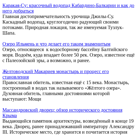
Каракая-Су: красочный водопад Кабардино-Балкарии и как до
него добраться
Главная достопримечательность урочища Джилы-Су.
Каскадный водопад, круглогодично радующий своими
потоками. Природная локация, так же именуемая Тузлук-
Шапа.
Озеро Ильмень и что делает его таким знаменитым
Озеро, относящееся к водосборному бассейну Балтийского
моря. Водоём, куда впадает более 50 рек. Озеро, известное ещё
с Палеозойской эры, а возможно, и ранее.
Желтоводский Макариев монастырь и процесс его
становления
Православная обитель, известная ещё с 15 века. Монастырь,
построенный в водах так называемого «Жёлтого озера».
Духовная обитель, главными достояниями которой
выступают: Мощи
Массандровский дворец: обзор исторического достояния
Крыма
Выдающийся памятник архитектуры, возведённый в конце 19
века. Дворец, ранее принадлежавший императору Александру
III. Историческое место, где хранится и почитается история