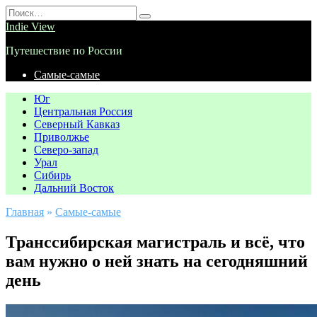
Перейти
Search
к
for:
Indie View
содержанию
Путешествие по России
Самые-самые
Юг
Центральная Россия
Северный Кавказ
Приволжье
Северо-запад
Урал
Сибирь
Дальний Восток
Главная
»
Самые-самые
Транссибирская магистраль и всё, что
вам нужно о ней знать на сегодняшний
день