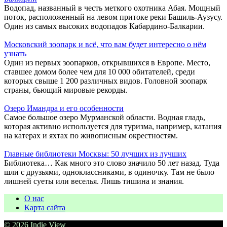
Водопад, названный в честь меткого охотника Абая. Мощный
поток, расположенный на левом притоке реки Башиль-Аузусу.
Один из самых высоких водопадов Кабардино-Балкарии.
Московский зоопарк и всё, что вам будет интересно о нём
узнать
Один из первых зоопарков, открывшихся в Европе. Место,
ставшее домом более чем для 10 000 обитателей, среди
которых свыше 1 200 различных видов. Головной зоопарк
страны, бьющий мировые рекорды.
Озеро Имандра и его особенности
Самое большое озеро Мурманской области. Водная гладь,
которая активно используется для туризма, например, катания
на катерах и яхтах по живописным окрестностям.
Главные библиотеки Москвы: 50 лучших из лучших
Библиотека… Как много это слово значило 50 лет назад. Туда
шли с друзьями, одноклассниками, в одиночку. Там не было
лишней суеты или веселья. Лишь тишина и знания.
О нас
Карта сайта
© 2026 Indie View