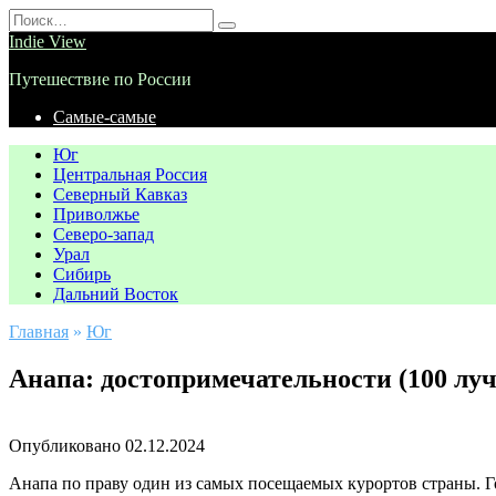
Перейти
Search
к
for:
Indie View
содержанию
Путешествие по России
Самые-самые
Юг
Центральная Россия
Северный Кавказ
Приволжье
Северо-запад
Урал
Сибирь
Дальний Восток
Главная
»
Юг
Анапа: достопримечательности (100 лу
Опубликовано
02.12.2024
Анапа по праву один из самых посещаемых курортов страны. 