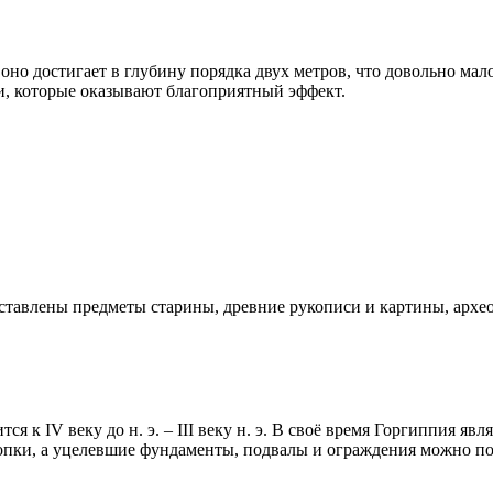
но достигает в глубину порядка двух метров, что довольно мало
и, которые оказывают благоприятный эффект.
тавлены предметы старины, древние рукописи и картины, архео
я к IV веку до н. э. – III веку н. э. В своё время Горгиппия я
копки, а уцелевшие фундаменты, подвалы и ограждения можно по