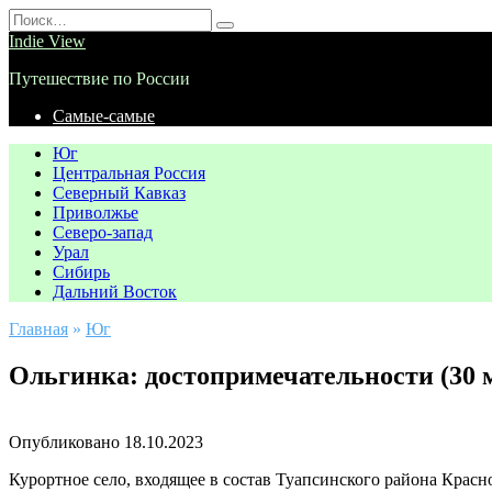
Перейти
Search
к
for:
Indie View
содержанию
Путешествие по России
Самые-самые
Юг
Центральная Россия
Северный Кавказ
Приволжье
Северо-запад
Урал
Сибирь
Дальний Восток
Главная
»
Юг
Ольгинка: достопримечательности (30 
Опубликовано
18.10.2023
Курортное село, входящее в состав Туапсинского района Красн