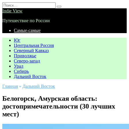
Перейти
Search
к
for:
Indie View
содержанию
Путешествие по России
Самые-самые
Юг
Центральная Россия
Северный Кавказ
Приволжье
Северо-запад
Урал
Сибирь
Дальний Восток
Главная
»
Дальний Восток
Белогорск, Амурская область:
достопримечательности (30 лучших
мест)