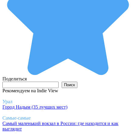
Поделиться
Поиск
Поиск
Рекомендуем на Indie View
Урал
Город Надым (35 лучших мест)
Самые-самые
Самый маленький вокзал в России: где находится и как
выглядит