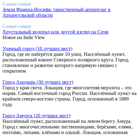
Самые-самые
Земля Франца-Иосифа: таинственный архипелаг в
Архангельской области
Самые-самые
Хрустальный водопад или другой взгляд на Сочи
Новое на Indie View
Удачный город (10 лучших мест)
Город, где не наберётся даже 10 улиц. Населённый пункт,
расположенный южнее Северного полярного круга. Город,
становление и развитие которого напрямую связано с
открытием
Город Анадырь (30 лучших мест)
Город у края света. Локация, где многолетняя мерзлота – это
норма. Самый восточный город России. Населённый пункт на
крайнем северо-востоке страны. Город, основанный в 1889
году.
Город Амурск (20 лучших мест)
Населённый пункт, расположенный на левом берегу Амура.
Город с многочисленными лиственницами, берёзами, елями,
пихтами, липами, клёнами и ольхой. Локация, основанная