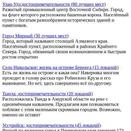
Улан-Удэ:достопримечательности (80 лучших мест)
Развитый промышленный центр Восточной Сибири. Город,
на флаге которого расположена башенная корона. Населённый
пункт с богатым разнообразием исторических зданий и
памятников.
Город Мирный (30 лучших мест)
Город, который называют столицей Алмазного края.
Населённый пункт, расположенный в районах Крайнего
Севера. Город, обязанный своим возникновением и быстрым
ростом открытию
Село Никольское: жизнь на острове Беринга (15 локаций)
Есть ли жизнь на острове и какая она? Наверняка многим
проходит в голову рассказ про Робинзоно Круза и его
выживание. Но нет, здесь совершенно всё по-другому.
Тында: достопримечательности (20 локаций)
Расположилась Тында в Амурской области на реке с
одноимённым названием. Предлагаем вам познакомиться
поближе с этим маленьким скромным городом. Возможно,
именно он оставит
Уссурийск: достопримечательности (45 локаций)
Второй по величине город в Приморском крае занимает 173