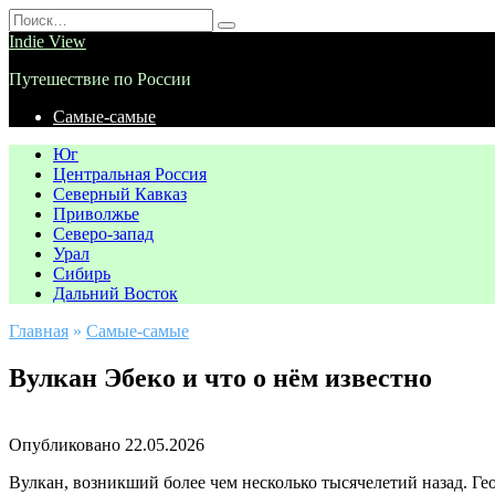
Перейти
Search
к
for:
Indie View
содержанию
Путешествие по России
Самые-самые
Юг
Центральная Россия
Северный Кавказ
Приволжье
Северо-запад
Урал
Сибирь
Дальний Восток
Главная
»
Самые-самые
Вулкан Эбеко и что о нём известно
Опубликовано
22.05.2026
Вулкан, возникший более чем несколько тысячелетий назад. Ге