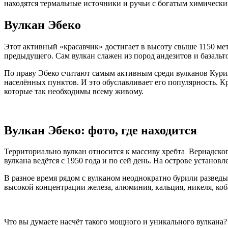
находятся термальные источники и ручьи с богатым химически
Вулкан Эбеко
Этот активный «красавчик» достигает в высоту свыше 1150 ме
предыдущего. Сам вулкан слажен из пород андезитов и базальт
По праву Эбеко считают самым активным среди вулканов Курил
населённых пунктов. И это обуславливает его популярность. К
которые так необходимы всему живому.
Вулкан Эбеко: фото, где находится
Территориально вулкан относится к массиву хребта Вернадског
вулкана ведётся с 1950 года и по сей день. На острове установ
В разное время рядом с вулканом неоднократно бурили разведы
высокой концентрации железа, алюминия, кальция, никеля, коб
Что вы думаете насчёт такого мощного и уникального вулкана?