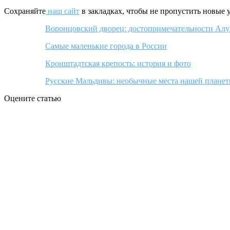
Сохраняйте
наш сайт
в закладках, чтобы не пропустить новые 
Воронцовский дворец: достопримечательности Ал
Самые маленькие города в России
Кронштадтская крепость: история и фото
Русские Мальдивы: необычные места нашей плане
Оцените статью