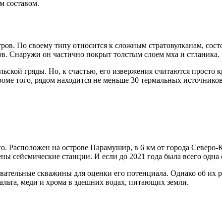
м составом.
тров. По своему типу относится к сложным стратовулканам, сос
ов. Снаружи он частично покрыт толстым слоем мха и стланика.
ьской гряды. Но, к счастью, его извержения считаются просто
роме того, рядом находится не меньше 30 термальных источнико
о. Расположен на острове Парамушир, в 6 км от города Северо-К
лены сейсмические станции. И если до 2021 года была всего одна
вательные скважины для оценки его потенциала. Однако об их ре
альта, меди и хрома в здешних водах, питающих земли.