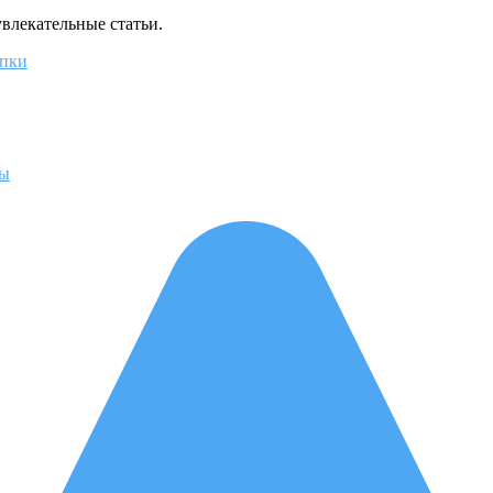
увлекательные статьи.
упки
ты