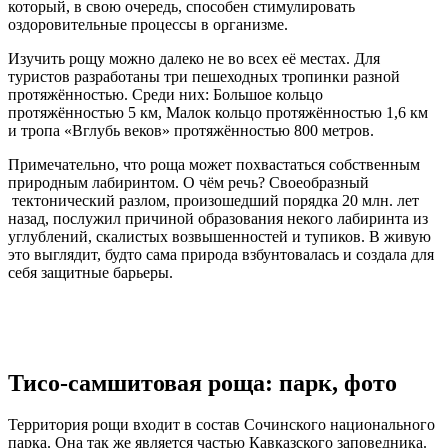
который, в свою очередь, способен стимулировать
оздоровительные процессы в организме.
Изучить рощу можно далеко не во всех её местах. Для
туристов разработаны три пешеходных тропинки разной
протяжённостью. Среди них: Большое кольцо
протяжённостью 5 км, Малок кольцо протяжённостью 1,6 км
и тропа «Вглубь веков» протяжённостью 800 метров.
Примечательно, что роща может похвастаться собственным
природным лабиринтом. О чём речь? Своеобразный
тектонический разлом, произошедший порядка 20 млн. лет
назад, послужил причиной образования некого лабиринта из
углублений, скалистых возвышенностей и тупиков. В живую
это выглядит, будто сама природа взбунтовалась и создала для
себя защитные барьеры.
Тисо-самшитовая роща: парк, фото
Территория рощи входит в состав Сочинского национального
парка. Она так же является частью Кавказского заповедника.