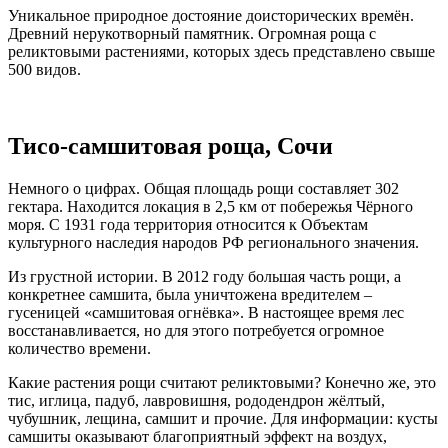
Уникальное природное достояние доисторических времён.
Древний нерукотворный памятник. Огромная роща с
реликтовыми растениями, которых здесь представлено свыше
500 видов.
Тисо-самшитовая роща, Сочи
Немного о цифрах. Общая площадь рощи составляет 302
гектара. Находится локация в 2,5 км от побережья Чёрного
моря. С 1931 года территория относится к Объектам
культурного наследия народов РФ регионального значения.
Из грустной истории. В 2012 году большая часть рощи, а
конкретнее самшита, была уничтожена вредителем –
гусеницей «самшитовая огнёвка». В настоящее время лес
восстанавливается, но для этого потребуется огромное
количество времени.
Какие растения рощи считают реликтовыми? Конечно же, это
тис, иглица, падуб, лавровишня, рододендрон жёлтый,
чубушник, лещина, самшит и прочие. Для информации: кусты
самшиты оказывают благоприятный эффект на воздух,