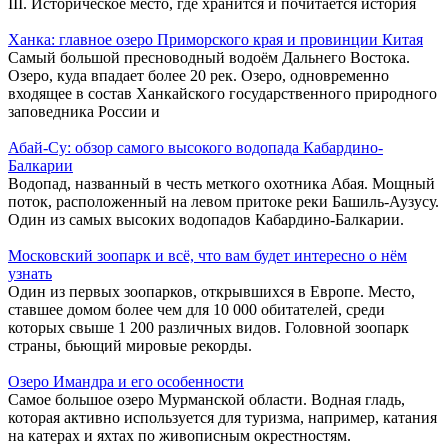
III. Историческое место, где хранится и почитается история
Ханка: главное озеро Приморского края и провинции Китая
Самый большой пресноводный водоём Дальнего Востока.
Озеро, куда впадает более 20 рек. Озеро, одновременно
входящее в состав Ханкайского государственного природного
заповедника России и
Абай-Су: обзор самого высокого водопада Кабардино-
Балкарии
Водопад, названный в честь меткого охотника Абая. Мощный
поток, расположенный на левом притоке реки Башиль-Аузусу.
Один из самых высоких водопадов Кабардино-Балкарии.
Московский зоопарк и всё, что вам будет интересно о нём
узнать
Один из первых зоопарков, открывшихся в Европе. Место,
ставшее домом более чем для 10 000 обитателей, среди
которых свыше 1 200 различных видов. Головной зоопарк
страны, бьющий мировые рекорды.
Озеро Имандра и его особенности
Самое большое озеро Мурманской области. Водная гладь,
которая активно используется для туризма, например, катания
на катерах и яхтах по живописным окрестностям.