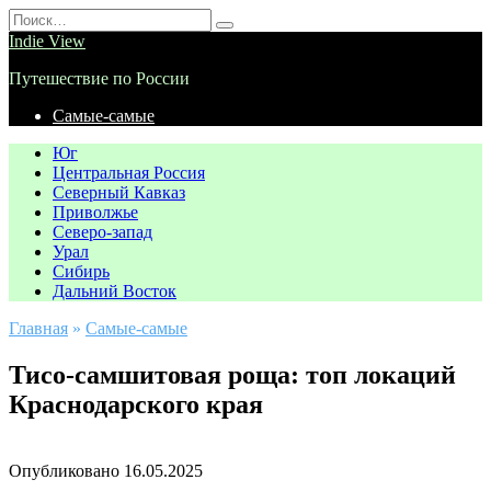
Перейти
Search
к
for:
Indie View
содержанию
Путешествие по России
Самые-самые
Юг
Центральная Россия
Северный Кавказ
Приволжье
Северо-запад
Урал
Сибирь
Дальний Восток
Главная
»
Самые-самые
Тисо-самшитовая роща: топ локаций
Краснодарского края
Опубликовано
16.05.2025