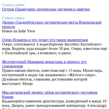
Самые-самые
Остров Парамушир: интересные сведения и заметки
Самые-самые
Дворец Ольденбургских: исторические места Воронежской
области
Новое на Indie View
Озеро Ильмень и что делает его таким знаменитым
Озеро, относящееся к водосборному бассейну Балтийского
моря. Водоём, куда впадает более 50 рек. Озеро, известное ещё
с Палеозойской эры, а возможно, и ранее.
Желтоводский Макариев монастырь и процесс его
становления
Православная обитель, известная ещё с 15 века. Монастырь,
построенный в водах так называемого «Жёлтого озера».
Духовная обитель, главными достояниями которой
выступают: Мощи
Массандровский дворец: обзор исторического достояния
Крыма
Выдающийся памятник архитектуры, возведённый в конце 19
века. Дворец, ранее принадлежавший императору Александру