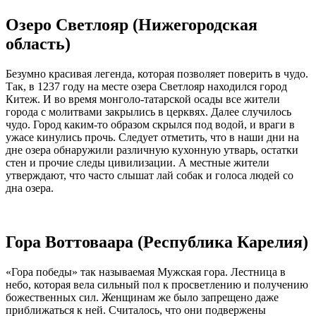
Озеро Светлояр (Нижегородская
область)
Безумно красивая легенда, которая позволяет поверить в чудо.
Так, в 1237 году на месте озера Светлояр находился город
Китеж. И во время монголо-татарской осады все жители
города с молитвами закрылись в церквях. Далее случилось
чудо. Город каким-то образом скрылся под водой, и враги в
ужасе кинулись прочь. Следует отметить, что в наши дни на
дне озера обнаружили различную кухонную утварь, остатки
стен и прочие следы цивилизации. А местные жители
утверждают, что часто слышат лай собак и голоса людей со
дна озера.
Гора Воттоваара (Республика Карелия)
«Гора победы» так называемая Мужская гора. Лестница в
небо, которая вела сильный пол к просветлению и получению
божественных сил. Женщинам же было запрещено даже
приближаться к ней. Считалось, что они подвержены