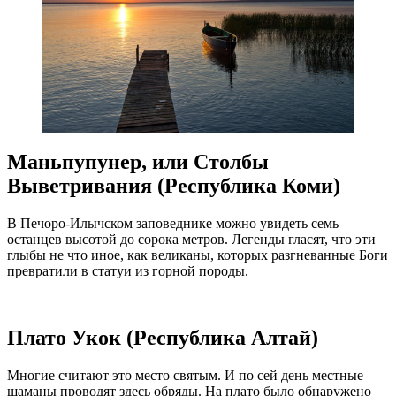
Маньпупунер, или Столбы
Выветривания (Республика Коми)
В Печоро-Илычском заповеднике можно увидеть семь
останцев высотой до сорока метров. Легенды гласят, что эти
глыбы не что иное, как великаны, которых разгневанные Боги
превратили в статуи из горной породы.
Плато Укок (Республика Алтай)
Многие считают это место святым. И по сей день местные
шаманы проводят здесь обряды. На плато было обнаружено