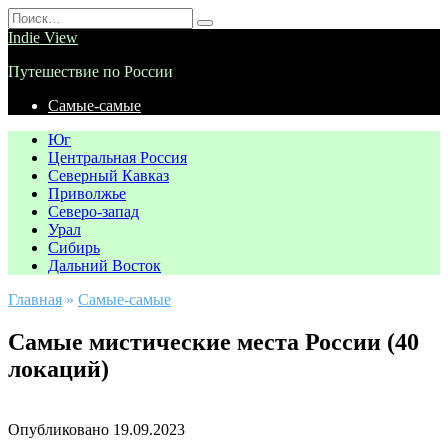
Перейти
Search
к
for:
Indie View
содержанию
Путешествие по России
Самые-самые
Юг
Центральная Россия
Северный Кавказ
Приволжье
Северо-запад
Урал
Сибирь
Дальний Восток
Главная
»
Самые-самые
Самые мистические места России (40
локаций)
Опубликовано
19.09.2023