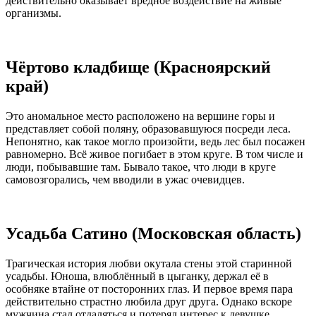
действительно оказывает вредное воздействие на живые
организмы.
Чёртово кладбище (Красноярский
край)
Это аномальное место расположено на вершине горы и
представляет собой поляну, образовавшуюся посреди леса.
Непонятно, как такое могло произойти, ведь лес был посажен
равномерно. Всё живое погибает в этом круге. В том числе и
люди, побывавшие там. Бывало такое, что люди в круге
самовозгорались, чем вводили в ужас очевидцев.
Усадьба Сатино (Московская область)
Трагическая история любви окутала стены этой старинной
усадьбы. Юноша, влюблённый в цыганку, держал её в
особняке втайне от посторонних глаз. И первое время пара
действительно страстно любила друг друга. Однако вскоре
мужчина стал отдаляться и потерял интерес к девушке.