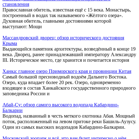
становления
Православная обитель, известная ещё с 15 века. Монастырь,
построенный в водах так называемого «Жёлтого озера».
Духовная обитель, главными достояниями которой
выступают: Мощи
Массандровский дворец: обзор исторического достояния
Крыма
Выдающийся памятник архитектуры, возведённый в конце 19
века. Дворец, ранее принадлежавший императору Александру
III. Историческое место, где хранится и почитается история
Ханка: главное озеро Приморского края и провинции Китая
Самый большой пресноводный водоём Дальнего Востока.
Озеро, куда впадает более 20 рек. Озеро, одновременно
входящее в состав Ханкайского государственного природного
заповедника России и
Абай-Су: обзор самого высокого водопада Кабардино-
Балкарии
Водопад, названный в честь меткого охотника Абая. Мощный
поток, расположенный на левом притоке реки Башиль-Аузусу.
Один из самых высоких водопадов Кабардино-Балкарии.
Московский зоопарк и всё, что вам будет интересно о нём