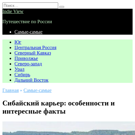
Перейти
Search
к
for:
Indie View
содержанию
Путешествие по России
Самые-самые
Юг
Центральная Россия
Северный Кавказ
Приволжье
Северо-запад
Урал
Сибирь
Дальний Восток
Главная
»
Самые-самые
Сибайский карьер: особенности и
интересные факты