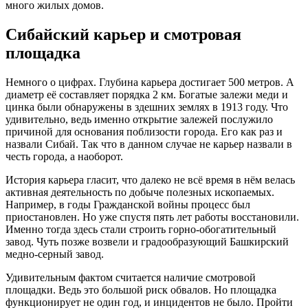
много жилых домов.
Сибайский карьер и смотровая
площадка
Немного о цифрах. Глубина карьера достигает 500 метров. А
диаметр её составляет порядка 2 км. Богатые залежи меди и
цинка были обнаружены в здешних землях в 1913 году. Что
удивительно, ведь именно открытие залежей послужило
причиной для основания поблизости города. Его как раз и
назвали Сибай. Так что в данном случае не карьер назвали в
честь города, а наоборот.
История карьера гласит, что далеко не всё время в нём велась
активная деятельность по добыче полезных ископаемых.
Например, в годы Гражданской войны процесс был
приостановлен. Но уже спустя пять лет работы восстановили.
Именно тогда здесь стали строить горно-обогатительный
завод. Чуть позже возвели и градообразующий Башкирский
медно-серный завод.
Удивительным фактом считается наличие смотровой
площадки. Ведь это большой риск обвалов. Но площадка
функционирует не один год, и инцидентов не было. Пройти