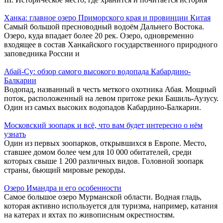
Ханка: главное озеро Приморского края и провинции Китая
Самый большой пресноводный водоём Дальнего Востока.
Озеро, куда впадает более 20 рек. Озеро, одновременно
входящее в состав Ханкайского государственного природного
заповедника России и
Абай-Су: обзор самого высокого водопада Кабардино-
Балкарии
Водопад, названный в честь меткого охотника Абая. Мощный
поток, расположенный на левом притоке реки Башиль-Аузусу.
Один из самых высоких водопадов Кабардино-Балкарии.
Московский зоопарк и всё, что вам будет интересно о нём
узнать
Один из первых зоопарков, открывшихся в Европе. Место,
ставшее домом более чем для 10 000 обитателей, среди
которых свыше 1 200 различных видов. Головной зоопарк
страны, бьющий мировые рекорды.
Озеро Имандра и его особенности
Самое большое озеро Мурманской области. Водная гладь,
которая активно используется для туризма, например, катания
на катерах и яхтах по живописным окрестностям.