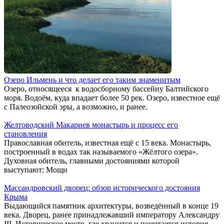
Озеро Ильмень и что делает его таким знаменитым
Озеро, относящееся к водосборному бассейну Балтийского
моря. Водоём, куда впадает более 50 рек. Озеро, известное ещё
с Палеозойской эры, а возможно, и ранее.
Желтоводский Макариев монастырь и процесс его
становления
Православная обитель, известная ещё с 15 века. Монастырь,
построенный в водах так называемого «Жёлтого озера».
Духовная обитель, главными достояниями которой
выступают: Мощи
Массандровский дворец: обзор исторического достояния
Крыма
Выдающийся памятник архитектуры, возведённый в конце 19
века. Дворец, ранее принадлежавший императору Александру
III. Историческое место, где хранится и почитается история