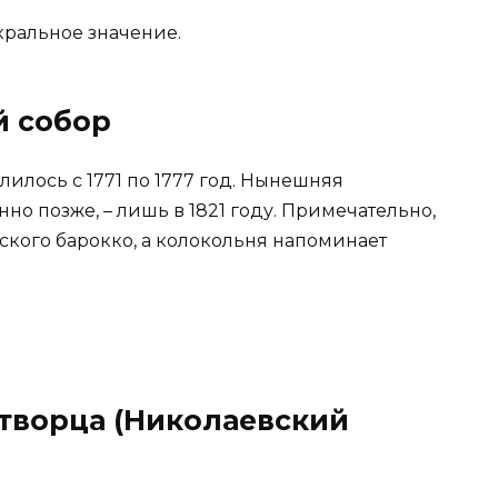
кральное значение.
й собор
лилось с 1771 по 1777 год. Нынешняя
но позже, – лишь в 1821 году. Примечательно,
рского барокко, а колокольня напоминает
творца (Николаевский