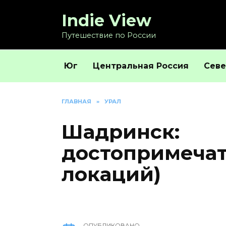
Перейти
Indie View
к
содержанию
Путешествие по России
Юг
Центральная Россия
Севе
ГЛАВНАЯ
»
УРАЛ
Шадринск:
достопримечат
локаций)
ОПУБЛИКОВАНО