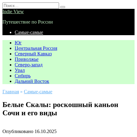
Перейти
Search
к
for:
Indie View
содержанию
Путешествие по России
Самые-самые
Юг
Центральная Россия
Северный Кавказ
Приволжье
Северо-запад
Урал
Сибирь
Дальний Восток
Главная
»
Самые-самые
Белые Скалы: роскошный каньон
Сочи и его виды
Опубликовано
16.10.2025