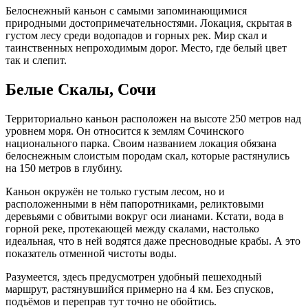
Белоснежный каньон с самыми запоминающимися
природными достопримечательностями. Локация, скрытая в
густом лесу среди водопадов и горных рек. Мир скал и
таинственных непроходимым дорог. Место, где белый цвет
так и слепит.
Белые Скалы, Сочи
Территориально каньон расположен на высоте 250 метров над
уровнем моря. Он относится к землям Сочинского
национального парка. Своим названием локация обязана
белоснежным слоистым породам скал, которые растянулись
на 150 метров в глубину.
Каньон окружён не только густым лесом, но и
расположенными в нём папоротниками, реликтовыми
деревьями с обвитыми вокруг оси лианами. Кстати, вода в
горной реке, протекающей между скалами, настолько
идеальная, что в ней водятся даже пресноводные крабы. А это
показатель отменной чистоты воды.
Разумеется, здесь предусмотрен удобный пешеходный
маршрут, растянувшийся примерно на 4 км. Без спусков,
подъёмов и переправ тут точно не обойтись.