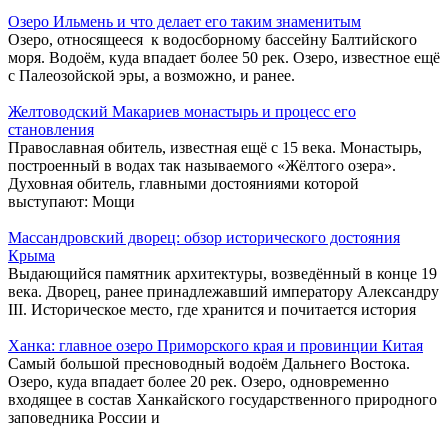
Озеро Ильмень и что делает его таким знаменитым
Озеро, относящееся к водосборному бассейну Балтийского
моря. Водоём, куда впадает более 50 рек. Озеро, известное ещё
с Палеозойской эры, а возможно, и ранее.
Желтоводский Макариев монастырь и процесс его
становления
Православная обитель, известная ещё с 15 века. Монастырь,
построенный в водах так называемого «Жёлтого озера».
Духовная обитель, главными достояниями которой
выступают: Мощи
Массандровский дворец: обзор исторического достояния
Крыма
Выдающийся памятник архитектуры, возведённый в конце 19
века. Дворец, ранее принадлежавший императору Александру
III. Историческое место, где хранится и почитается история
Ханка: главное озеро Приморского края и провинции Китая
Самый большой пресноводный водоём Дальнего Востока.
Озеро, куда впадает более 20 рек. Озеро, одновременно
входящее в состав Ханкайского государственного природного
заповедника России и