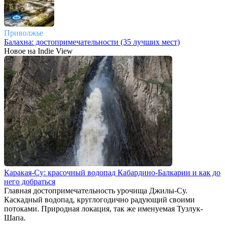
Приволжье
Балахна: достопримечательности (35 лучших мест)
Новое на Indie View
Каракая-Су: красочный водопад Кабардино-Балкарии и как до
него добраться
Главная достопримечательность урочища Джилы-Су.
Каскадный водопад, круглогодично радующий своими
потоками. Природная локация, так же именуемая Тузлук-
Шапа.