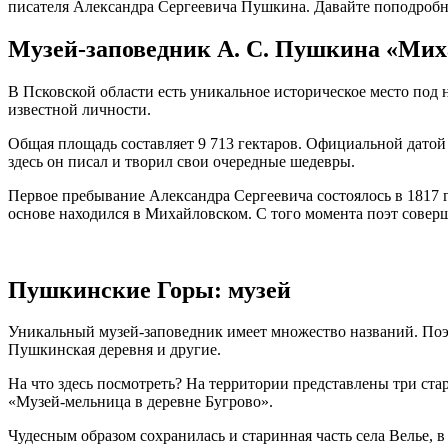
писателя Александра Сергеевича Пушкина. Давайте поподробн
Музей-заповедник А. С. Пушкина «Мих
В Псковской области есть уникальное историческое место под
известной личности.
Общая площадь составляет 9 713 гектаров. Официальной датой о
здесь он писал и творил свои очередные шедевры.
Первое пребывание Александра Сергеевича состоялось в 1817 го
основе находился в Михайловском. С того момента поэт совер
Пушкинские Горы: музей
Уникальный музей-заповедник имеет множество названий. По
Пушкинская деревня и другие.
На что здесь посмотреть? На территории представлены три ста
«Музей-мельница в деревне Бугрово».
Чудесным образом сохранилась и старинная часть села Велье,