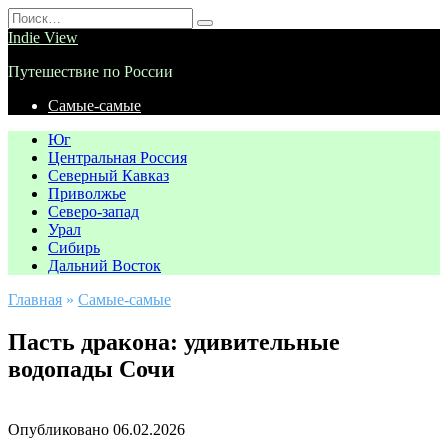
Перейти
Search
к
for:
Indie View
содержанию
Путешествие по России
Самые-самые
Юг
Центральная Россия
Северный Кавказ
Приволжье
Северо-запад
Урал
Сибирь
Дальний Восток
Главная
»
Самые-самые
Пасть дракона: удивительные
водопады Сочи
Опубликовано
06.02.2026