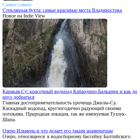
Самые-самые
Стеклянная бухта: самые красивые места Владивостока
Новое на Indie View
Каракая-Су: красочный водопад Кабардино-Балкарии и как до
него добраться
Главная достопримечательность урочища Джилы-Су.
Каскадный водопад, круглогодично радующий своими
потоками. Природная локация, так же именуемая Тузлук-
Шапа.
Озеро Ильмень и что делает его таким знаменитым
Озеро, относящееся к водосборному бассейну Балтийского