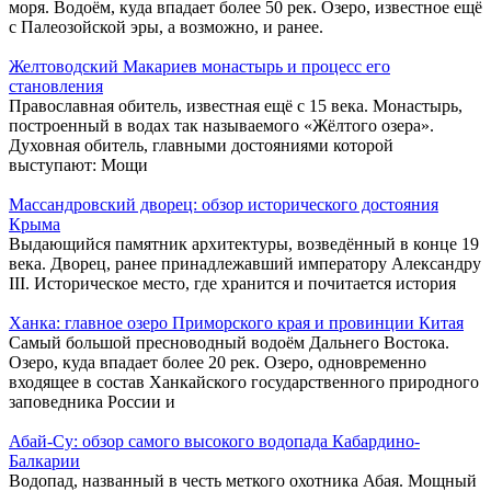
моря. Водоём, куда впадает более 50 рек. Озеро, известное ещё
с Палеозойской эры, а возможно, и ранее.
Желтоводский Макариев монастырь и процесс его
становления
Православная обитель, известная ещё с 15 века. Монастырь,
построенный в водах так называемого «Жёлтого озера».
Духовная обитель, главными достояниями которой
выступают: Мощи
Массандровский дворец: обзор исторического достояния
Крыма
Выдающийся памятник архитектуры, возведённый в конце 19
века. Дворец, ранее принадлежавший императору Александру
III. Историческое место, где хранится и почитается история
Ханка: главное озеро Приморского края и провинции Китая
Самый большой пресноводный водоём Дальнего Востока.
Озеро, куда впадает более 20 рек. Озеро, одновременно
входящее в состав Ханкайского государственного природного
заповедника России и
Абай-Су: обзор самого высокого водопада Кабардино-
Балкарии
Водопад, названный в честь меткого охотника Абая. Мощный