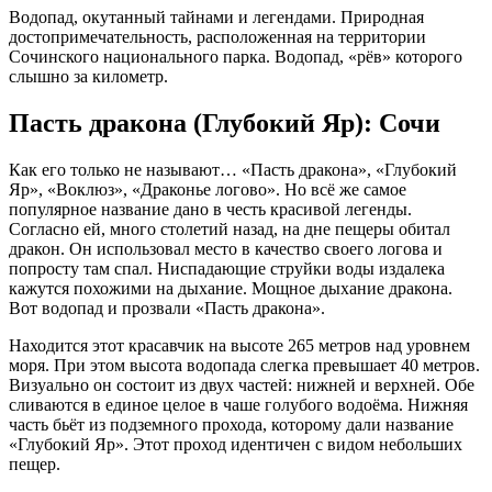
Водопад, окутанный тайнами и легендами. Природная
достопримечательность, расположенная на территории
Сочинского национального парка. Водопад, «рёв» которого
слышно за километр.
Пасть дракона (Глубокий Яр): Сочи
Как его только не называют… «Пасть дракона», «Глубокий
Яр», «Воклюз», «Драконье логово». Но всё же самое
популярное название дано в честь красивой легенды.
Согласно ей, много столетий назад, на дне пещеры обитал
дракон. Он использовал место в качество своего логова и
попросту там спал. Ниспадающие струйки воды издалека
кажутся похожими на дыхание. Мощное дыхание дракона.
Вот водопад и прозвали «Пасть дракона».
Находится этот красавчик на высоте 265 метров над уровнем
моря. При этом высота водопада слегка превышает 40 метров.
Визуально он состоит из двух частей: нижней и верхней. Обе
сливаются в единое целое в чаше голубого водоёма. Нижняя
часть бьёт из подземного прохода, которому дали название
«Глубокий Яр». Этот проход идентичен с видом небольших
пещер.