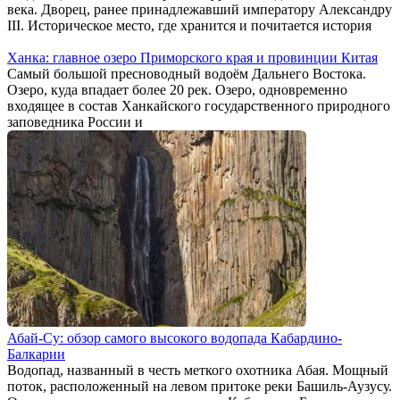
века. Дворец, ранее принадлежавший императору Александру
III. Историческое место, где хранится и почитается история
Ханка: главное озеро Приморского края и провинции Китая
Самый большой пресноводный водоём Дальнего Востока.
Озеро, куда впадает более 20 рек. Озеро, одновременно
входящее в состав Ханкайского государственного природного
заповедника России и
Абай-Су: обзор самого высокого водопада Кабардино-
Балкарии
Водопад, названный в честь меткого охотника Абая. Мощный
поток, расположенный на левом притоке реки Башиль-Аузусу.