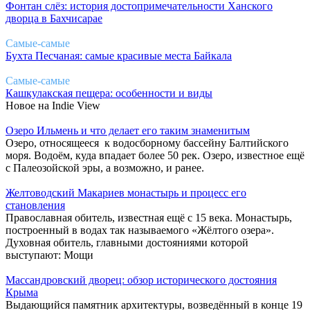
Фонтан слёз: история достопримечательности Ханского
дворца в Бахчисарае
Самые-самые
Бухта Песчаная: самые красивые места Байкала
Самые-самые
Кашкулакская пещера: особенности и виды
Новое на Indie View
Озеро Ильмень и что делает его таким знаменитым
Озеро, относящееся к водосборному бассейну Балтийского
моря. Водоём, куда впадает более 50 рек. Озеро, известное ещё
с Палеозойской эры, а возможно, и ранее.
Желтоводский Макариев монастырь и процесс его
становления
Православная обитель, известная ещё с 15 века. Монастырь,
построенный в водах так называемого «Жёлтого озера».
Духовная обитель, главными достояниями которой
выступают: Мощи
Массандровский дворец: обзор исторического достояния
Крыма
Выдающийся памятник архитектуры, возведённый в конце 19