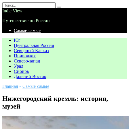
Перейти
Search
к
for:
Indie View
содержанию
Путешествие по России
Самые-самые
Юг
Центральная Россия
Северный Кавказ
Приволжье
Северо-запад
Урал
Сибирь
Дальний Восток
Главная
»
Самые-самые
Нижегородский кремль: история,
музей