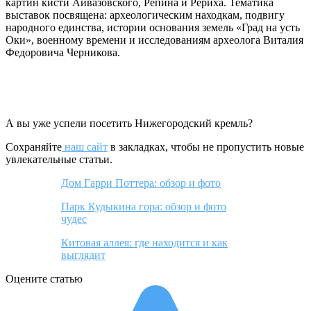
картин кисти Айвазовского, Репина и Рериха. Тематика
выставок посвящена: археологическим находкам, подвигу
народного единства, истории основания земель «Град на усть
Оки», военному времени и исследованиям археолога Виталия
Федоровича Черникова.
А вы уже успели посетить Нижегородский кремль?
Сохраняйте
наш сайт
в закладках, чтобы не пропустить новые
увлекательные статьи.
Дом Гарри Поттера: обзор и фото
Парк Кудыкина гора: обзор и фото
чудес
Китовая аллея: где находится и как
выглядит
Оцените статью