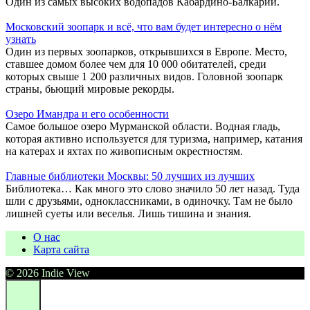
Один из самых высоких водопадов Кабардино-Балкарии.
Московский зоопарк и всё, что вам будет интересно о нём
узнать
Один из первых зоопарков, открывшихся в Европе. Место,
ставшее домом более чем для 10 000 обитателей, среди
которых свыше 1 200 различных видов. Головной зоопарк
страны, бьющий мировые рекорды.
Озеро Имандра и его особенности
Самое большое озеро Мурманской области. Водная гладь,
которая активно используется для туризма, например, катания
на катерах и яхтах по живописным окрестностям.
Главные библиотеки Москвы: 50 лучших из лучших
Библиотека… Как много это слово значило 50 лет назад. Туда
шли с друзьями, одноклассниками, в одиночку. Там не было
лишней суеты или веселья. Лишь тишина и знания.
О нас
Карта сайта
© 2026 Indie View