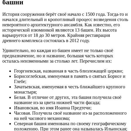
башни
История сооружения берёт своё начало с 1500 года. Тогда-то и
начался длительный и кропотливый процесс возведения столь
невероятного архитектурного ансамбля. Как известно, его
исторической изюминкой являются 13 башен. Их высота
варьируется от 18 до 30 метров. Крайняя реставрация
древнего комплекса состоялась в 2012 году.
Удивительно, но каждая из башен имеет не только своё
предназначение, но и название, большая часть которых
осталась неизменными за столько лет. Перечислим их:
Георгиевская, названная в часть близлежащей церкви;
Борисоглебская, именуемая в память о святых Борисе и
Глебе;
Зачатьевская, именуемая в честь ближайшего крупного
монастыря;
Белая. В отличие от других, эта башня получила своё
название из-за цвета нижней части фасада;
Ивановская, во имя Иоанна Предтечи;
Часовая. Получила своё название из-за расположенного
на ней часового механизма;
Северная башня именована по своему географическому
положению. При этом ранее она называлась Ильинская;