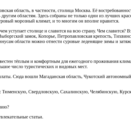
вская область, в частности, столица Москва. Её востребованнос
 другим областям. Здесь собраны не только одни из лучших кра
уровый морозный климат, и то многим он вполне нравится.
ем уступает столице и славится на всю страну. Чем славится? Вз
Выборгский замок, Копорье, Петропавловская крепость, Тихвин
минусам области можно отнести суровые леденящие зимы и затя
известен тёплым и комфортным для ежегодного проживания клим
льшое число туристических и видовых мест.
платы. Сюда вошли Магаданская область, Чукотский автономный 
: Тюменскую, Свердловскую, Сахалинскую, Челябинскую, Курск
ению?
увлекательные статьи.