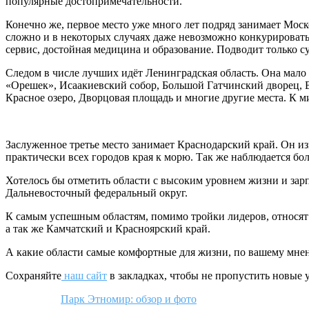
популярные достопримечательности.
Конечно же, первое место уже много лет подряд занимает Моско
сложно и в некоторых случаях даже невозможно конкурировать
сервис, достойная медицина и образование. Подводит только с
Следом в числе лучших идёт Ленинградская область. Она мало ч
«Орешек», Исаакиевский собор, Большой Гатчинский дворец, 
Красное озеро, Дворцовая площадь и многие другие места. К 
Заслуженное третье место занимает Краснодарский край. Он 
практически всех городов края к морю. Так же наблюдается бо
Хотелось бы отметить области с высоким уровнем жизни и зар
Дальневосточный федеральный округ.
К самым успешным областям, помимо тройки лидеров, относят
а так же Камчатский и Красноярский край.
А какие области самые комфортные для жизни, по вашему мн
Сохраняйте
наш сайт
в закладках, чтобы не пропустить новые 
Парк Этномир: обзор и фото