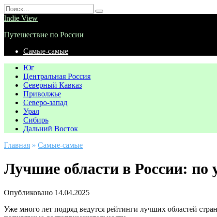
Перейти
Search
к
for:
Indie View
содержанию
Путешествие по России
Самые-самые
Юг
Центральная Россия
Северный Кавказ
Приволжье
Северо-запад
Урал
Сибирь
Дальний Восток
Главная
»
Самые-самые
Лучшие области в России: по 
Опубликовано
14.04.2025
Уже много лет подряд ведутся рейтинги лучших областей страны