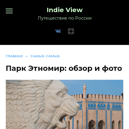
Перейти
Indie View
к
содержанию
Путешествие по России
ГЛАВНАЯ
»
САМЫЕ-САМЫЕ
Парк Этномир: обзор и фото