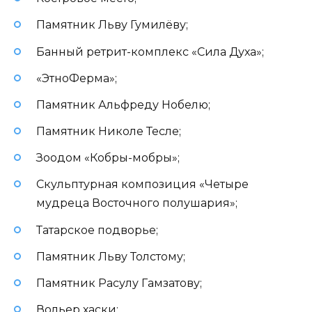
Памятник Льву Гумилёву;
Банный ретрит-комплекс «Сила Духа»;
«ЭтноФерма»;
Памятник Альфреду Нобелю;
Памятник Николе Тесле;
Зоодом «Кобры-мобры»;
Скульптурная композиция «Четыре
мудреца Восточного полушария»;
Татарское подворье;
Памятник Льву Толстому;
Памятник Расулу Гамзатову;
Вольер хаски;