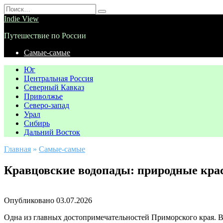
Перейти
Search
к
for:
Indie View
содержанию
Путешествие по России
Самые-самые
Юг
Центральная Россия
Северный Кавказ
Приволжье
Северо-запад
Урал
Сибирь
Дальний Восток
Главная
»
Самые-самые
Кравцовские водопады: природные кра
Опубликовано
03.07.2026
Одна из главных достопримечательностей Приморского края. В