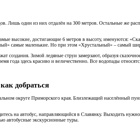
дов. Лишь один из них отдалён на 300 метров. Остальные же рас
 Самые высокие, достигающие 6 метров в высоту, именуются: «Ск
ьный» самые маленькие. Но при этом «Хрустальный» – самый ши
ат создания. Зимой ледяные струи замерзают, образуя сказочно
емя года здесь красиво и величественно. Все водопады относят
 как добраться
ном округе Приморского края. Близлежащий населённый пункт, 
дитесь на автобус, направляющийся в Славянку. Выходить нужн
тью автобусные экскурсионные туры.