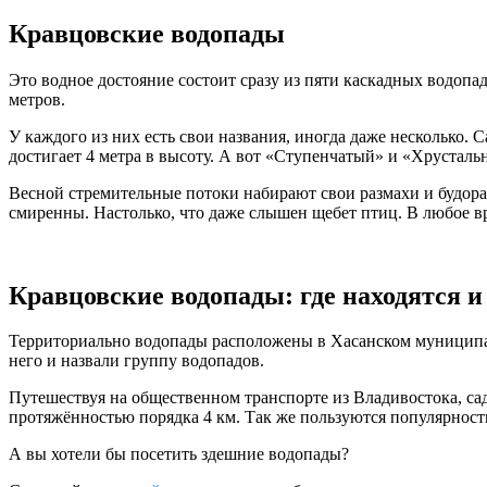
Кравцовские водопады
Это водное достояние состоит сразу из пяти каскадных водопа
метров.
У каждого из них есть свои названия, иногда даже несколько.
достигает 4 метра в высоту. А вот «Ступенчатый» и «Хрустал
Весной стремительные потоки набирают свои размахи и будораж
смиренны. Настолько, что даже слышен щебет птиц. В любое вр
Кравцовские водопады: где находятся и
Территориально водопады расположены в Хасанском муниципаль
него и назвали группу водопадов.
Путешествуя на общественном транспорте из Владивостока, са
протяжённостью порядка 4 км. Так же пользуются популярнос
А вы хотели бы посетить здешние водопады?