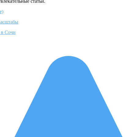
увлекательные статьи.
е)
масштабы
 в Сочи