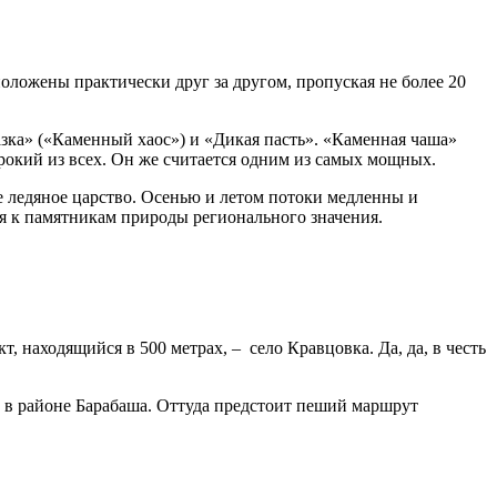
положены практически друг за другом, пропуская не более 20
азка» («Каменный хаос») и «Дикая пасть». «Каменная чаша»
рокий из всех. Он же считается одним из самых мощных.
е ледяное царство. Осенью и летом потоки медленны и
ся к памятникам природы регионального значения.
находящийся в 500 метрах, – село Кравцовка. Да, да, в честь
о в районе Барабаша. Оттуда предстоит пеший маршрут