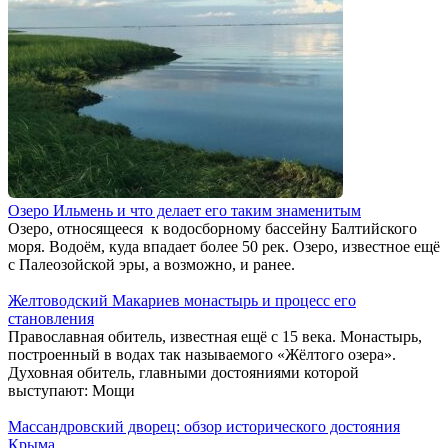
Озеро Ильмень и что делает его таким знаменитым
Озеро, относящееся к водосборному бассейну Балтийского
моря. Водоём, куда впадает более 50 рек. Озеро, известное ещё
с Палеозойской эры, а возможно, и ранее.
Желтоводский Макариев монастырь и процесс его
становления
Православная обитель, известная ещё с 15 века. Монастырь,
построенный в водах так называемого «Жёлтого озера».
Духовная обитель, главными достояниями которой
выступают: Мощи
Массандровский дворец: обзор исторического достояния
Крыма