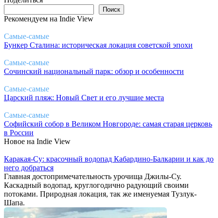
Поиск
Поиск
Рекомендуем на Indie View
Самые-самые
Бункер Сталина: историческая локация советской эпохи
Самые-самые
Сочинский национальный парк: обзор и особенности
Самые-самые
Царский пляж: Новый Свет и его лучшие места
Самые-самые
Софийский собор в Великом Новгороде: самая старая церковь
в России
Новое на Indie View
Каракая-Су: красочный водопад Кабардино-Балкарии и как до
него добраться
Главная достопримечательность урочища Джилы-Су.
Каскадный водопад, круглогодично радующий своими
потоками. Природная локация, так же именуемая Тузлук-
Шапа.