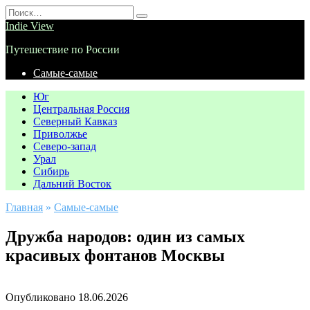
Перейти
Search
к
for:
Indie View
содержанию
Путешествие по России
Самые-самые
Юг
Центральная Россия
Северный Кавказ
Приволжье
Северо-запад
Урал
Сибирь
Дальний Восток
Главная
»
Самые-самые
Дружба народов: один из самых
красивых фонтанов Москвы
Опубликовано
18.06.2026