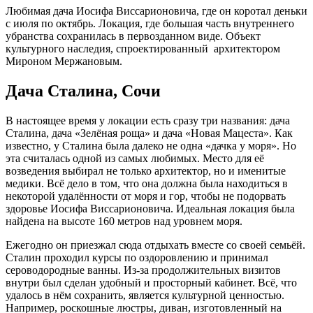
Любимая дача Иосифа Виссарионовича, где он коротал деньки
с июля по октябрь. Локация, где большая часть внутреннего
убранства сохранилась в первозданном виде. Объект
культурного наследия, спроектированный архитектором
Мироном Мержановым.
Дача Сталина, Сочи
В настоящее время у локации есть сразу три названия: дача
Сталина, дача «Зелёная роща» и дача «Новая Мацеста». Как
известно, у Сталина была далеко не одна «дачка у моря». Но
эта считалась одной из самых любимых. Место для её
возведения выбирал не только архитектор, но и именитые
медики. Всё дело в том, что она должна была находиться в
некоторой удалённости от моря и гор, чтобы не подорвать
здоровье Иосифа Виссарионовича. Идеальная локация была
найдена на высоте 160 метров над уровнем моря.
Ежегодно он приезжал сюда отдыхать вместе со своей семьёй.
Сталин проходил курсы по оздоровлению и принимал
сероводородные ванны. Из-за продолжительных визитов
внутри был сделан удобный и просторный кабинет. Всё, что
удалось в нём сохранить, является культурной ценностью.
Например, роскошные люстры, диван, изготовленный на