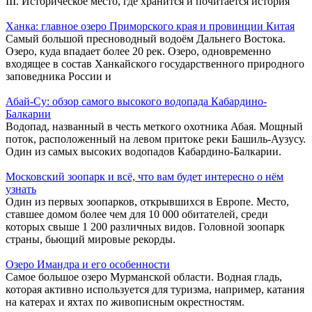
III. Историческое место, где хранится и почитается история
Ханка: главное озеро Приморского края и провинции Китая
Самый большой пресноводный водоём Дальнего Востока.
Озеро, куда впадает более 20 рек. Озеро, одновременно
входящее в состав Ханкайского государственного природного
заповедника России и
Абай-Су: обзор самого высокого водопада Кабардино-
Балкарии
Водопад, названный в честь меткого охотника Абая. Мощный
поток, расположенный на левом притоке реки Башиль-Аузусу.
Один из самых высоких водопадов Кабардино-Балкарии.
Московский зоопарк и всё, что вам будет интересно о нём
узнать
Один из первых зоопарков, открывшихся в Европе. Место,
ставшее домом более чем для 10 000 обитателей, среди
которых свыше 1 200 различных видов. Головной зоопарк
страны, бьющий мировые рекорды.
Озеро Имандра и его особенности
Самое большое озеро Мурманской области. Водная гладь,
которая активно используется для туризма, например, катания
на катерах и яхтах по живописным окрестностям.