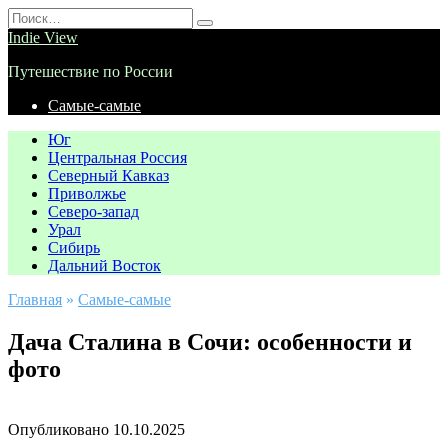
Перейти
Search
к
for:
Indie View
содержанию
Путешествие по России
Самые-самые
Юг
Центральная Россия
Северный Кавказ
Приволжье
Северо-запад
Урал
Сибирь
Дальний Восток
Главная
»
Самые-самые
Дача Сталина в Сочи: особенности и
фото
Опубликовано
10.10.2025