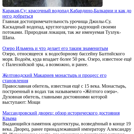
Каракая-Су: красочный водопад Кабардино-Балкарии и как до
него добраться
Главная достопримечательность урочища Джилы-Су.
Каскадный водопад, круглогодично радующий своими
потоками. Природная локация, так же именуемая Тузлук-
Шапа.
Озеро Ильмень и что делает его таким знаменитым
Озеро, относящееся к водосборному бассейну Балтийского
моря. Водоём, куда впадает более 50 рек. Озеро, известное ещё
с Палеозойской эры, а возможно, и ранее.
Желтоводский Макариев монастырь и процесс его
становления
Православная обитель, известная ещё с 15 века. Монастырь,
построенный в водах так называемого «Жёлтого озера».
Духовная обитель, главными достояниями которой
выступают: Мощи
Массандровский дворец: обзор исторического достояния
Крыма
Выдающийся памятник архитектуры, возведённый в конце 19
века. Дворец, ранее принадлежавший императору Александру