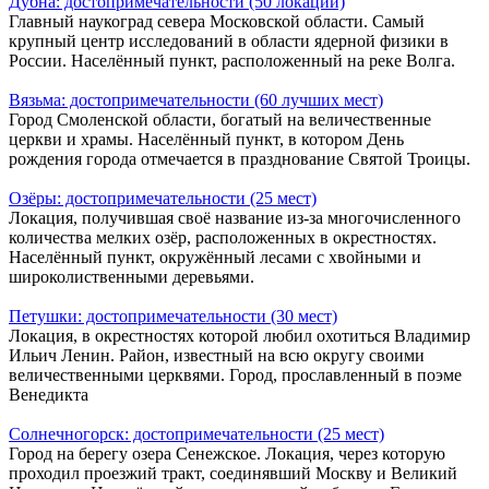
Дубна: достопримечательности (50 локаций)
Главный наукоград севера Московской области. Самый
крупный центр исследований в области ядерной физики в
России. Населённый пункт, расположенный на реке Волга.
Вязьма: достопримечательности (60 лучших мест)
Город Смоленской области, богатый на величественные
церкви и храмы. Населённый пункт, в котором День
рождения города отмечается в празднование Святой Троицы.
Озёры: достопримечательности (25 мест)
Локация, получившая своё название из-за многочисленного
количества мелких озёр, расположенных в окрестностях.
Населённый пункт, окружённый лесами с хвойными и
широколиственными деревьями.
Петушки: достопримечательности (30 мест)
Локация, в окрестностях которой любил охотиться Владимир
Ильич Ленин. Район, известный на всю округу своими
величественными церквями. Город, прославленный в поэме
Венедикта
Солнечногорск: достопримечательности (25 мест)
Город на берегу озера Сенежское. Локация, через которую
проходил проезжий тракт, соединявший Москву и Великий