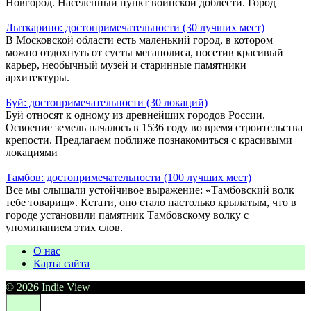
Новгород. Населённый пункт воинской доблести. Город
Лыткарино: достопримечательности (30 лучших мест)
В Московской области есть маленький город, в котором
можно отдохнуть от суеты мегаполиса, посетив красивый
карьер, необычный музей и старинные памятники
архитектуры.
Буй: достопримечательности (30 локаций)
Буй относят к одному из древнейших городов России.
Освоение земель началось в 1536 году во время строительства
крепости. Предлагаем поближе познакомиться с красивыми
локациями
Тамбов: достопримечательности (100 лучших мест)
Все мы слышали устойчивое выражение: «Тамбовский волк
тебе товарищ». Кстати, оно стало настолько крылатым, что в
городе установили памятник Тамбовскому волку с
упоминанием этих слов.
О нас
Карта сайта
© 2026 Indie View