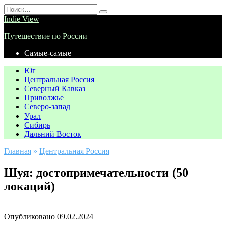
Перейти
Search
к
for:
Indie View
содержанию
Путешествие по России
Самые-самые
Юг
Центральная Россия
Северный Кавказ
Приволжье
Северо-запад
Урал
Сибирь
Дальний Восток
Главная
»
Центральная Россия
Шуя: достопримечательности (50
локаций)
Опубликовано
09.02.2024