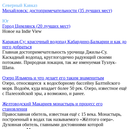
Северный Кавказ
Михайловск: достопримечательности (35 лучших мест)
Юг
Город Цимлянск (20 лучших мест)
Новое на Indie View
Каракая-Су: красочный водопад Кабардино-Балкарии и как до
него добраться
Главная достопримечательность урочища Джилы-Су.
Каскадный водопад, круглогодично радующий своими
потоками. Природная локация, так же именуемая Тузлук-
Шапа.
Озеро Ильмень и что делает его таким знаменитым
Озеро, относящееся к водосборному бассейну Балтийского
моря. Водоём, куда впадает более 50 рек. Озеро, известное ещё
с Палеозойской эры, а возможно, и ранее.
Желтоводский Макариев монастырь и процесс его
становления
Православная обитель, известная ещё с 15 века. Монастырь,
построенный в водах так называемого «Жёлтого озера».
Духовная обитель, главными достояниями которой