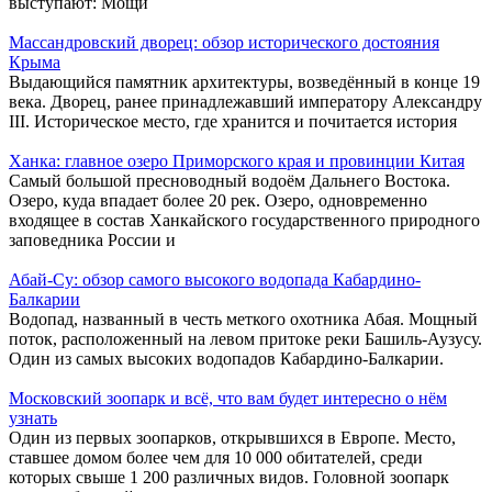
выступают: Мощи
Массандровский дворец: обзор исторического достояния
Крыма
Выдающийся памятник архитектуры, возведённый в конце 19
века. Дворец, ранее принадлежавший императору Александру
III. Историческое место, где хранится и почитается история
Ханка: главное озеро Приморского края и провинции Китая
Самый большой пресноводный водоём Дальнего Востока.
Озеро, куда впадает более 20 рек. Озеро, одновременно
входящее в состав Ханкайского государственного природного
заповедника России и
Абай-Су: обзор самого высокого водопада Кабардино-
Балкарии
Водопад, названный в честь меткого охотника Абая. Мощный
поток, расположенный на левом притоке реки Башиль-Аузусу.
Один из самых высоких водопадов Кабардино-Балкарии.
Московский зоопарк и всё, что вам будет интересно о нём
узнать
Один из первых зоопарков, открывшихся в Европе. Место,
ставшее домом более чем для 10 000 обитателей, среди
которых свыше 1 200 различных видов. Головной зоопарк