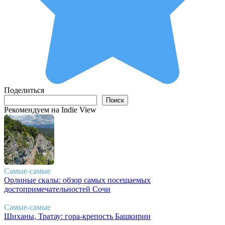
Поделиться
Поиск
Поиск
Рекомендуем на Indie View
Самые-самые
Орлиные скалы: обзор самых посещаемых
достопримечательностей Сочи
Самые-самые
Шиханы, Тратау: гора-крепость Башкирии