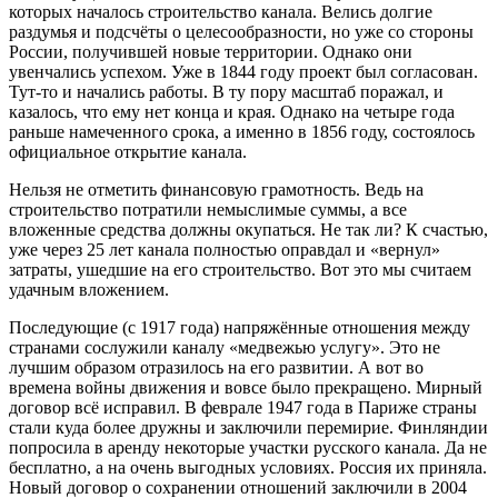
которых началось строительство канала. Велись долгие
раздумья и подсчёты о целесообразности, но уже со стороны
России, получившей новые территории. Однако они
увенчались успехом. Уже в 1844 году проект был согласован.
Тут-то и начались работы. В ту пору масштаб поражал, и
казалось, что ему нет конца и края. Однако на четыре года
раньше намеченного срока, а именно в 1856 году, состоялось
официальное открытие канала.
Нельзя не отметить финансовую грамотность. Ведь на
строительство потратили немыслимые суммы, а все
вложенные средства должны окупаться. Не так ли? К счастью,
уже через 25 лет канала полностью оправдал и «вернул»
затраты, ушедшие на его строительство. Вот это мы считаем
удачным вложением.
Последующие (с 1917 года) напряжённые отношения между
странами сослужили каналу «медвежью услугу». Это не
лучшим образом отразилось на его развитии. А вот во
времена войны движения и вовсе было прекращено. Мирный
договор всё исправил. В феврале 1947 года в Париже страны
стали куда более дружны и заключили перемирие. Финляндии
попросила в аренду некоторые участки русского канала. Да не
бесплатно, а на очень выгодных условиях. Россия их приняла.
Новый договор о сохранении отношений заключили в 2004