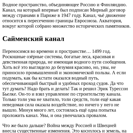
Водное пространство, объединяющее Россию и Финляндию.
Канал, на который впервые был подписан Мирный договор
между странами в Париже в 1947 году. Канал, чьё движение
относится к пересечению границы Евросоюза. Акватория,
вокруг которой собрано множество исторических памятников.
Сайменский канал
Переносимся во времени и пространстве… 1499 год.
Роскошные озёрные системы, богатые леса, красивая и
девственная природа, не имеющая водного пути сообщения.
Хоть всё это выглядело до безумия красиво, но, увы, не
приносило промышленной и экономической пользы. А если
подумать, как бы кстати оказался водный путь,
обеспечивающий быстрый и удобных проход судов. Да что
тут думать? Надо брать и делать! Так и решил Эрик Турессон
Бьелке. Он-то и взял управление по строительству канала.
Только толи ума не хватило, толи средств, толи ещё какая
неведомая сила оказала воздействие, но ничего у него не
вышло. Минуя много лет, состоялась ещё одна попытка
проложить канал. Увы, и она увенчалась провалом.
Что же было дальше? Война между Россией и Швецией
внесла существенные изменения. Это коснулось и земель, на