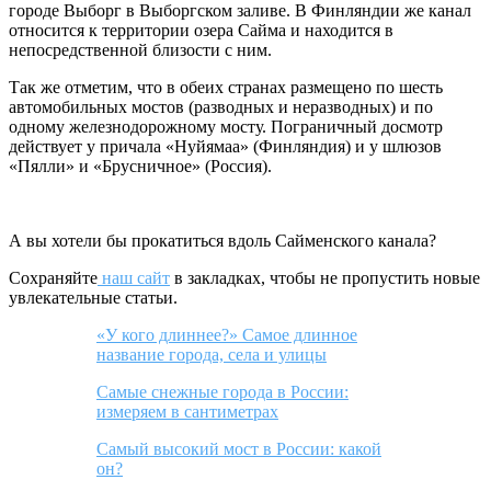
городе Выборг в Выборгском заливе. В Финляндии же канал
относится к территории озера Сайма и находится в
непосредственной близости с ним.
Так же отметим, что в обеих странах размещено по шесть
автомобильных мостов (разводных и неразводных) и по
одному железнодорожному мосту. Пограничный досмотр
действует у причала «Нуйямаа» (Финляндия) и у шлюзов
«Пялли» и «Брусничное» (Россия).
А вы хотели бы прокатиться вдоль Сайменского канала?
Сохраняйте
наш сайт
в закладках, чтобы не пропустить новые
увлекательные статьи.
«У кого длиннее?» Самое длинное
название города, села и улицы
Самые снежные города в России:
измеряем в сантиметрах
Самый высокий мост в России: какой
он?