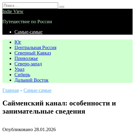
Перейти
Search
к
for:
Indie View
содержанию
Путешествие по России
Самые-самые
Юг
Центральная Россия
Северный Кавказ
Приволжье
Северо-запад
Урал
Сибирь
Дальний Восток
Главная
»
Самые-самые
Сайменский канал: особенности и
занимательные сведения
Опубликовано
28.01.2026