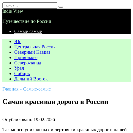
Перейти
Search
к
for:
Indie View
содержанию
Путешествие по России
Самые-самые
Юг
Центральная Россия
Северный Кавказ
Приволжье
Северо-запад
Урал
Сибирь
Дальний Восток
Главная
»
Самые-самые
Самая красивая дорога в России
Опубликовано
19.02.2026
Так много уникальных и чертовски красивых дорог в нашей