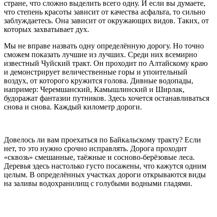
стране, что сложно выделить всего одну. И если вы думаете,
что степень красоты зависит от качества асфальта, то сильно
заблуждаетесь. Она зависит от окружающих видов. Таких, от
которых захватывает дух.
Мы не вправе назвать одну определённую дорогу. Но точно
сможем показать лучшие из лучших. Среди них всемирно
известный Чуйский тракт. Он проходит по Алтайскому краю
и демонстрирует величественные горы и упоительный
воздух, от которого кружится голова. Дивные водопады,
например: Черемшанский, Камышлинский и Ширлак,
будоражат фантазии путников. Здесь хочется останавливаться
снова и снова. Каждый километр дороги.
Довелось ли вам проехаться по Байкальскому тракту? Если
нет, то это нужно срочно исправлять. Дорога проходит
«сквозь» смешанные, таёжные и сосново-берёзовые леса.
Деревья здесь настолько густо посажены, что кажутся одним
целым. В определённых участках дороги открываются виды
на заливы водохранилищ с голубыми водными гладями.