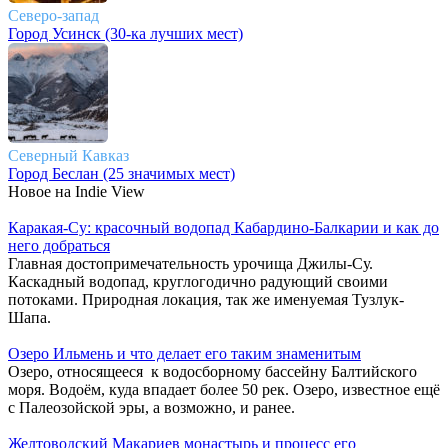
Северо-запад
Город Усинск (30-ка лучших мест)
Северный Кавказ
Город Беслан (25 значимых мест)
Новое на Indie View
Каракая-Су: красочный водопад Кабардино-Балкарии и как до
него добраться
Главная достопримечательность урочища Джилы-Су.
Каскадный водопад, круглогодично радующий своими
потоками. Природная локация, так же именуемая Тузлук-
Шапа.
Озеро Ильмень и что делает его таким знаменитым
Озеро, относящееся к водосборному бассейну Балтийского
моря. Водоём, куда впадает более 50 рек. Озеро, известное ещё
с Палеозойской эры, а возможно, и ранее.
Желтоводский Макариев монастырь и процесс его