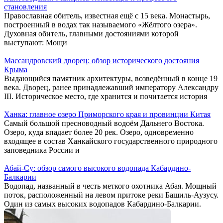
становления
Православная обитель, известная ещё с 15 века. Монастырь,
построенный в водах так называемого «Жёлтого озера».
Духовная обитель, главными достояниями которой
выступают: Мощи
Массандровский дворец: обзор исторического достояния
Крыма
Выдающийся памятник архитектуры, возведённый в конце 19
века. Дворец, ранее принадлежавший императору Александру
III. Историческое место, где хранится и почитается история
Ханка: главное озеро Приморского края и провинции Китая
Самый большой пресноводный водоём Дальнего Востока.
Озеро, куда впадает более 20 рек. Озеро, одновременно
входящее в состав Ханкайского государственного природного
заповедника России и
Абай-Су: обзор самого высокого водопада Кабардино-
Балкарии
Водопад, названный в честь меткого охотника Абая. Мощный
поток, расположенный на левом притоке реки Башиль-Аузусу.
Один из самых высоких водопадов Кабардино-Балкарии.