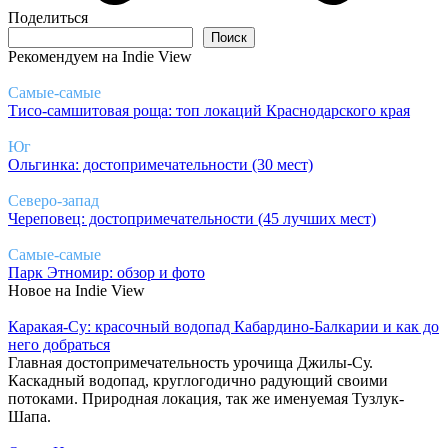
Поделиться
Поиск
Поиск
Рекомендуем на Indie View
Самые-самые
Тисо-самшитовая роща: топ локаций Краснодарского края
Юг
Ольгинка: достопримечательности (30 мест)
Северо-запад
Череповец: достопримечательности (45 лучших мест)
Самые-самые
Парк Этномир: обзор и фото
Новое на Indie View
Каракая-Су: красочный водопад Кабардино-Балкарии и как до
него добраться
Главная достопримечательность урочища Джилы-Су.
Каскадный водопад, круглогодично радующий своими
потоками. Природная локация, так же именуемая Тузлук-
Шапа.