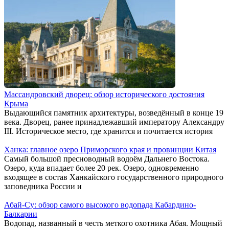
Массандровский дворец: обзор исторического достояния
Крыма
Выдающийся памятник архитектуры, возведённый в конце 19
века. Дворец, ранее принадлежавший императору Александру
III. Историческое место, где хранится и почитается история
Ханка: главное озеро Приморского края и провинции Китая
Самый большой пресноводный водоём Дальнего Востока.
Озеро, куда впадает более 20 рек. Озеро, одновременно
входящее в состав Ханкайского государственного природного
заповедника России и
Абай-Су: обзор самого высокого водопада Кабардино-
Балкарии
Водопад, названный в честь меткого охотника Абая. Мощный