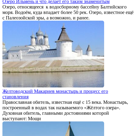
Озеро Ильмень и что делает его таким знаменитым
Озеро, относящееся к водосборному бассейну Балтийского
моря. Водоём, куда впадает более 50 рек. Озеро, известное ещё
с Палеозойской эры, а возможно, и ранее.
Желтоводский Макариев монастырь и процесс его
становления
Православная обитель, известная ещё с 15 века. Монастырь,
построенный в водах так называемого «Жёлтого озера».
Духовная обитель, главными достояниями которой
выступают: Мощи