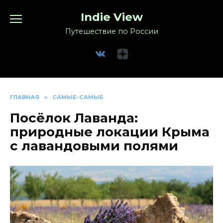
Перейти
Indie View
к
содержанию
Путешествие по России
ГЛАВНАЯ
»
САМЫЕ-САМЫЕ
Посёлок Лаванда:
природные локации Крыма
с лавандовыми полями