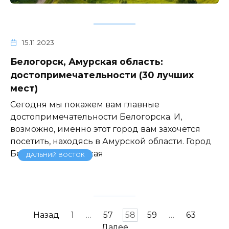
15.11.2023
Белогорск, Амурская область:
достопримечательности (30 лучших
мест)
Сегодня мы покажем вам главные
достопримечательности Белогорска. И,
возможно, именно этот город вам захочется
посетить, находясь в Амурской области. Город
Белогорск (Амурская
ДАЛЬНИЙ ВОСТОК
Пагинация
Назад
1
…
57
58
59
…
63
записей
Далее