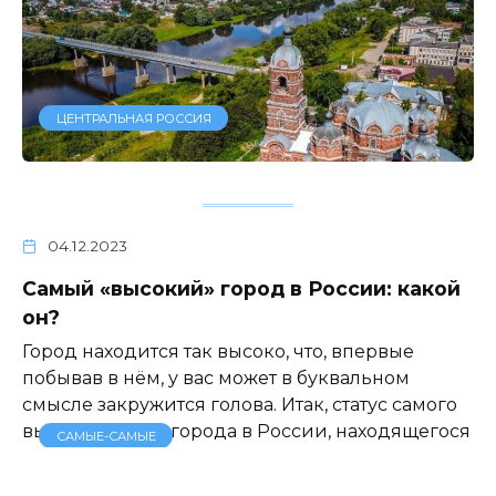
ЦЕНТРАЛЬНАЯ РОССИЯ
04.12.2023
Самый «высокий» город в России: какой
он?
Город находится так высоко, что, впервые
побывав в нём, у вас может в буквальном
смысле закружится голова. Итак, статус самого
высокогорного города в России, находящегося
САМЫЕ-САМЫЕ