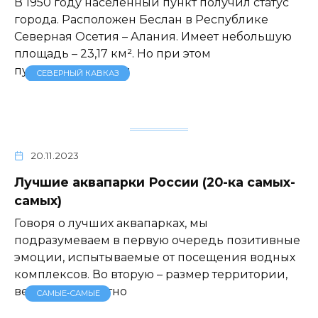
В 1950 году населённый пункт получил статус
города. Расположен Беслан в Республике
Северная Осетия – Алания. Имеет небольшую
площадь – 23,17 км². Но при этом
путешественникам
СЕВЕРНЫЙ КАВКАЗ
20.11.2023
Лучшие аквапарки России (20-ка самых-
самых)
Говоря о лучших аквапарках, мы
подразумеваем в первую очередь позитивные
эмоции, испытываемые от посещения водных
комплексов. Во вторую – размер территории,
ведь, как известно
САМЫЕ-САМЫЕ