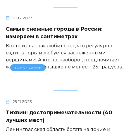
01.12.2023
Самые снежные города в России:
измеряем в сантиметрах
Кто-то из нас так любит снег, что регулярно
ездит в горы и любуется заснеженными
вершинами. А кто-то, наоборот, предпочитает
жариться на солнышке не менее + 25 градусов.
САМЫЕ-САМЫЕ
29.11.2023
Тихвин: достопримечательности (40
лучших мест)
Ленинградская область богата на яркие и