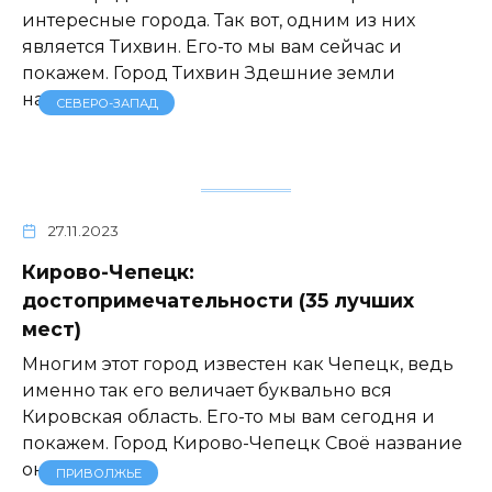
интересные города. Так вот, одним из них
является Тихвин. Его-то мы вам сейчас и
покажем. Город Тихвин Здешние земли
начинают свою
СЕВЕРО-ЗАПАД
27.11.2023
Кирово-Чепецк:
достопримечательности (35 лучших
мест)
Многим этот город известен как Чепецк, ведь
именно так его величает буквально вся
Кировская область. Его-то мы вам сегодня и
покажем. Город Кирово-Чепецк Своё название
он
ПРИВОЛЖЬЕ