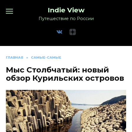
Перейти
Indie View
к
содержанию
Путешествие по России
ГЛАВНАЯ
»
САМЫЕ-САМЫЕ
Мыс Столбчатый: новый
обзор Курильских островов