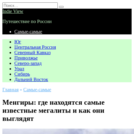
Перейти
Search
к
for:
Indie View
содержанию
Путешествие по России
Самые-самые
Юг
Центральная Россия
Северный Кавказ
Приволжье
Северо-запад
Урал
Сибирь
Дальний Восток
Главная
»
Самые-самые
Менгиры: где находятся самые
известные мегалиты и как они
выглядят