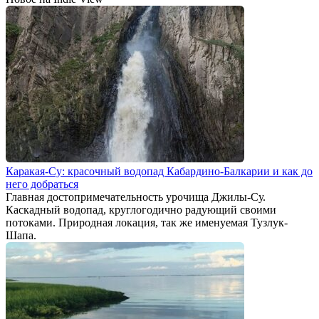
Каракая-Су: красочный водопад Кабардино-Балкарии и как до
него добраться
Главная достопримечательность урочища Джилы-Су.
Каскадный водопад, круглогодично радующий своими
потоками. Природная локация, так же именуемая Тузлук-
Шапа.