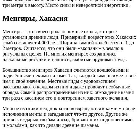
три метра в высоту. Место силы и невероятной энергетики.
Менгиры, Хакасия
Менгиры – это своего рода огромные скалы, которые
установили древние люди. Примерный возраст этих Хакаских
глыб составляет 4 000 лет. Ширина камней колеблется от 1 до
2 метров. Считается, что они были «вкопаны» в землю в
ритуальных целях. На многих менгирах сохранились
наскальные рисунки и надписи, выбитые орудиями труда.
Большинство менгиров Хакасии считаются волшебными и
наделёнными некими силами. Так, каждый камень имеет своё
имя и своё значение. Местные гиды с удовольствием
рассказывают о каждом из них и даже проводят необычные
обряды. Самый распространённый из них: обхождение камня
три раза с касанием его и повторением заветного желания.
Многое путники неоднократно возвращаются к камням после
исполнения мечты и загадывают что-то другое. Другие же
привозят «дары» глыбам и «задабривают» их подношениями
и мольбами, как это делали древние шаманы.