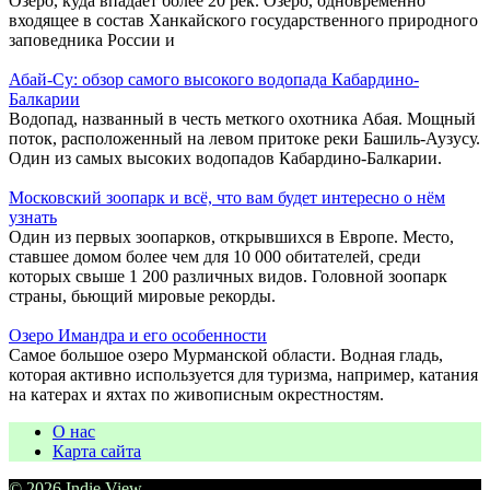
Озеро, куда впадает более 20 рек. Озеро, одновременно
входящее в состав Ханкайского государственного природного
заповедника России и
Абай-Су: обзор самого высокого водопада Кабардино-
Балкарии
Водопад, названный в честь меткого охотника Абая. Мощный
поток, расположенный на левом притоке реки Башиль-Аузусу.
Один из самых высоких водопадов Кабардино-Балкарии.
Московский зоопарк и всё, что вам будет интересно о нём
узнать
Один из первых зоопарков, открывшихся в Европе. Место,
ставшее домом более чем для 10 000 обитателей, среди
которых свыше 1 200 различных видов. Головной зоопарк
страны, бьющий мировые рекорды.
Озеро Имандра и его особенности
Самое большое озеро Мурманской области. Водная гладь,
которая активно используется для туризма, например, катания
на катерах и яхтах по живописным окрестностям.
О нас
Карта сайта
© 2026 Indie View