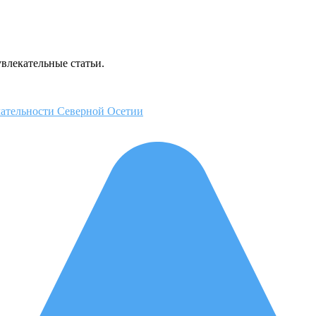
увлекательные статьи.
чательности Северной Осетии