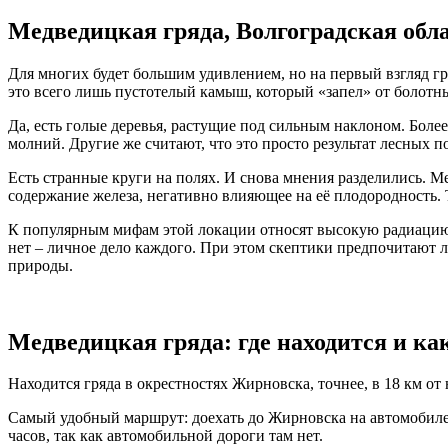
Медведицкая гряда, Волгоградская обл
Для многих будет большим удивлением, но на первый взгляд г
это всего лишь пустотелый камыш, который «запел» от болотн
Да, есть голые деревья, растущие под сильным наклоном. Боле
молний. Другие же считают, что это просто результат лесных 
Есть странные круги на полях. И снова мнения разделились. М
содержание железа, негативно влияющее на её плодородность.
К популярным мифам этой локации относят высокую радиацию. Н
нет – личное дело каждого. При этом скептики предпочитают л
природы.
Медведицкая гряда: где находится и ка
Находится гряда в окрестностях Жирновска, точнее, в 18 км о
Самый удобный маршрут: доехать до Жирновска на автомобиле
часов, так как автомобильной дороги там нет.