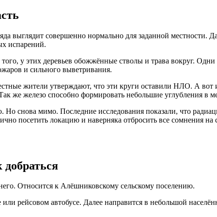
асть
ряда выглядит совершенно нормально для заданной местности. Д
ых испарений.
е того, у этих деревьев обожжённые стволы и трава вокруг. Одн
пожаров и сильного выветривания.
естные жители утверждают, что эти круги оставили НЛО. А вот 
 Так же железо способно формировать небольшие углубления в м
о снова мимо. Последние исследования показали, что радиация 
ично посетить локацию и наверняка отбросить все сомнения на 
к добраться
т него. Относится к Алёшниковскому сельскому поселению.
 или рейсовом автобусе. Далее направится в небольшой населё