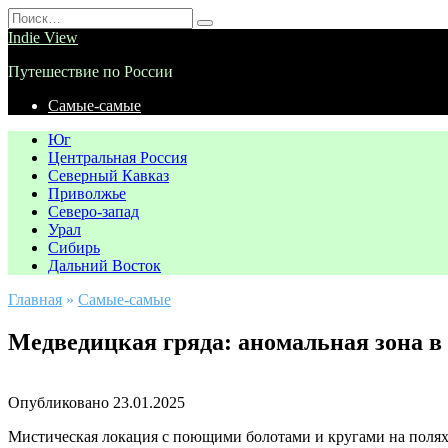
Перейти
Search
к
for:
Indie View
содержанию
Путешествие по России
Самые-самые
Юг
Центральная Россия
Северный Кавказ
Приволжье
Северо-запад
Урал
Сибирь
Дальний Восток
Главная
»
Самые-самые
Медведицкая гряда: аномальная зона в
Опубликовано
23.01.2025
Мистическая локация с поющими болотами и кругами на полях.