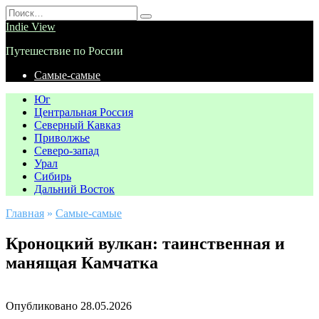
Перейти
Search
к
for:
Indie View
содержанию
Путешествие по России
Самые-самые
Юг
Центральная Россия
Северный Кавказ
Приволжье
Северо-запад
Урал
Сибирь
Дальний Восток
Главная
»
Самые-самые
Кроноцкий вулкан: таинственная и
манящая Камчатка
Опубликовано
28.05.2026