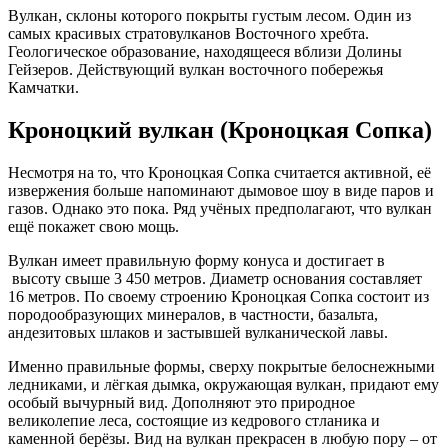
Вулкан, склоны которого покрыты густым лесом. Один из
самых красивых стратовулканов Восточного хребта.
Геологическое образование, находящееся вблизи Долины
Гейзеров. Действующий вулкан восточного побережья
Камчатки.
Кроноцкий вулкан (Кроноцкая Сопка)
Несмотря на то, что Кроноцкая Сопка считается активной, её
извержения больше напоминают дымовое шоу в виде паров и
газов. Однако это пока. Ряд учёных предполагают, что вулкан
ещё покажет свою мощь.
Вулкан имеет правильную форму конуса и достигает в
высоту свыше 3 450 метров. Диаметр основания составляет
16 метров. По своему строению Кроноцкая Сопка состоит из
породообразующих минералов, в частности, базальта,
андезитовых шлаков и застывшей вулканической лавы.
Именно правильные формы, сверху покрытые белоснежными
ледниками, и лёгкая дымка, окружающая вулкан, придают ему
особый вычурный вид. Дополняют это природное
великолепие леса, состоящие из кедрового стланика и
каменной берёзы. Вид на вулкан прекрасен в любую пору – от