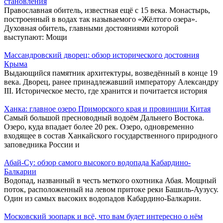
становления
Православная обитель, известная ещё с 15 века. Монастырь,
построенный в водах так называемого «Жёлтого озера».
Духовная обитель, главными достояниями которой
выступают: Мощи
Массандровский дворец: обзор исторического достояния
Крыма
Выдающийся памятник архитектуры, возведённый в конце 19
века. Дворец, ранее принадлежавший императору Александру
III. Историческое место, где хранится и почитается история
Ханка: главное озеро Приморского края и провинции Китая
Самый большой пресноводный водоём Дальнего Востока.
Озеро, куда впадает более 20 рек. Озеро, одновременно
входящее в состав Ханкайского государственного природного
заповедника России и
Абай-Су: обзор самого высокого водопада Кабардино-
Балкарии
Водопад, названный в честь меткого охотника Абая. Мощный
поток, расположенный на левом притоке реки Башиль-Аузусу.
Один из самых высоких водопадов Кабардино-Балкарии.
Московский зоопарк и всё, что вам будет интересно о нём