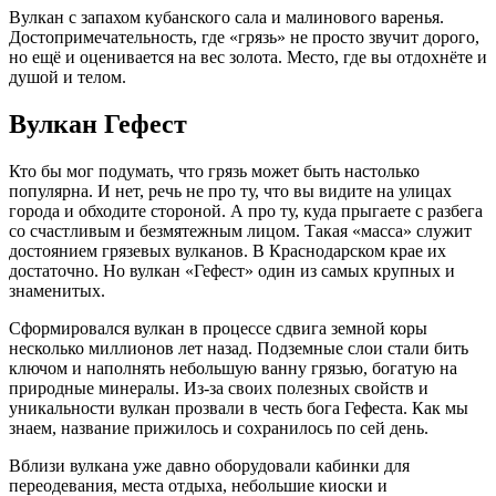
Вулкан с запахом кубанского сала и малинового варенья.
Достопримечательность, где «грязь» не просто звучит дорого,
но ещё и оценивается на вес золота. Место, где вы отдохнёте и
душой и телом.
Вулкан Гефест
Кто бы мог подумать, что грязь может быть настолько
популярна. И нет, речь не про ту, что вы видите на улицах
города и обходите стороной. А про ту, куда прыгаете с разбега
со счастливым и безмятежным лицом. Такая «масса» служит
достоянием грязевых вулканов. В Краснодарском крае их
достаточно. Но вулкан «Гефест» один из самых крупных и
знаменитых.
Сформировался вулкан в процессе сдвига земной коры
несколько миллионов лет назад. Подземные слои стали бить
ключом и наполнять небольшую ванну грязью, богатую на
природные минералы. Из-за своих полезных свойств и
уникальности вулкан прозвали в честь бога Гефеста. Как мы
знаем, название прижилось и сохранилось по сей день.
Вблизи вулкана уже давно оборудовали кабинки для
переодевания, места отдыха, небольшие киоски и