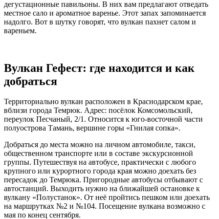
дегустационные павильоны. В них вам предлагают отведать
местное сало и ароматное варенье. Этот запах запоминается
надолго. Вот в шутку говорят, что вулкан пахнет салом и
вареньем.
Вулкан Гефест: где находится и как
добраться
Территориально вулкан расположен в Краснодарском крае,
вблизи города Темрюк. Адрес: посёлок Комсомольский,
переулок Песчаный, 2/1. Относится к юго-восточной части
полуострова Тамань, вершине горы «Гнилая сопка».
Добраться до места можно на личном автомобиле, такси,
общественном транспорте или в составе экскурсионной
группы. Путешествуя на автобусе, практически с любого
крупного или курортного города края можно доехать без
пересадок до Темрюка. Пригородные автобусы отбывают с
автостанций. Выходить нужно на ближайшей остановке к
вулкану «Полустанок». От неё пройтись пешком или доехать
на маршрутках №2 и №104. Посещение вулкана возможно с
мая по конец сентября.