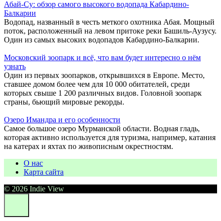
Абай-Су: обзор самого высокого водопада Кабардино-
Балкарии
Водопад, названный в честь меткого охотника Абая. Мощный
поток, расположенный на левом притоке реки Башиль-Аузусу.
Один из самых высоких водопадов Кабардино-Балкарии.
Московский зоопарк и всё, что вам будет интересно о нём
узнать
Один из первых зоопарков, открывшихся в Европе. Место,
ставшее домом более чем для 10 000 обитателей, среди
которых свыше 1 200 различных видов. Головной зоопарк
страны, бьющий мировые рекорды.
Озеро Имандра и его особенности
Самое большое озеро Мурманской области. Водная гладь,
которая активно используется для туризма, например, катания
на катерах и яхтах по живописным окрестностям.
О нас
Карта сайта
© 2026 Indie View