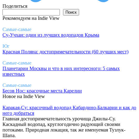
Поделиться
Поиск
Поиск
Рекомендуем на Indie View
Самые-самые
Су-Учхан: один из лучших водопадов Крыма
Юг
Красная Поляна: достопримечательности (60 лучших мест)
Самые-самые
Планетарии Москвы и что в них интересного: 5 самых
известных
Самые-самые
Бесов Нос: красочные места Карелии
Новое на Indie View
Каракая-Су: красочный водопад Кабардино-Балкарии и как до
него добраться
Главная достопримечательность урочища Джилы-Су.
Каскадный водопад, круглогодично радующий своими
потоками. Природная локация, так же именуемая Тузлук-
Шапа.