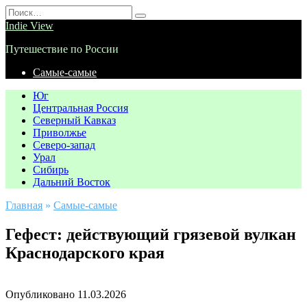
Перейти
Search
к
for:
Indie View
содержанию
Путешествие по России
Самые-самые
Юг
Центральная Россия
Северный Кавказ
Приволжье
Северо-запад
Урал
Сибирь
Дальний Восток
Главная
»
Самые-самые
Гефест: действующий грязевой вулкан
Краснодарского края
Опубликовано
11.03.2026