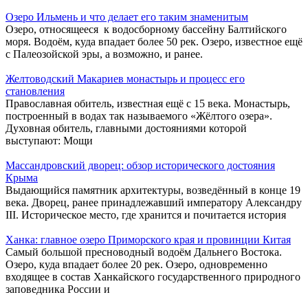
Озеро Ильмень и что делает его таким знаменитым
Озеро, относящееся к водосборному бассейну Балтийского
моря. Водоём, куда впадает более 50 рек. Озеро, известное ещё
с Палеозойской эры, а возможно, и ранее.
Желтоводский Макариев монастырь и процесс его
становления
Православная обитель, известная ещё с 15 века. Монастырь,
построенный в водах так называемого «Жёлтого озера».
Духовная обитель, главными достояниями которой
выступают: Мощи
Массандровский дворец: обзор исторического достояния
Крыма
Выдающийся памятник архитектуры, возведённый в конце 19
века. Дворец, ранее принадлежавший императору Александру
III. Историческое место, где хранится и почитается история
Ханка: главное озеро Приморского края и провинции Китая
Самый большой пресноводный водоём Дальнего Востока.
Озеро, куда впадает более 20 рек. Озеро, одновременно
входящее в состав Ханкайского государственного природного
заповедника России и