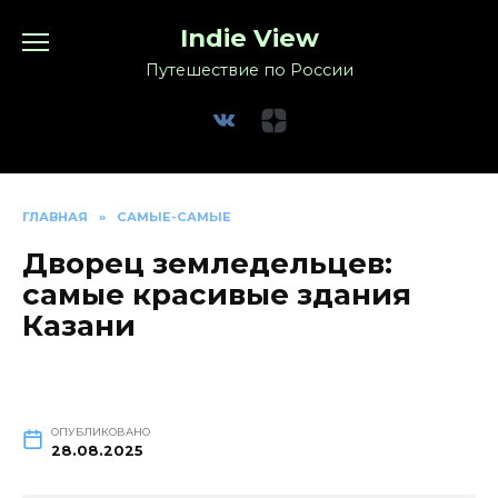
Перейти
Indie View
к
содержанию
Путешествие по России
ГЛАВНАЯ
»
САМЫЕ-САМЫЕ
Дворец земледельцев:
самые красивые здания
Казани
ОПУБЛИКОВАНО
28.08.2025