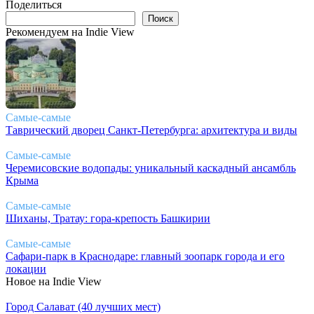
Поделиться
Поиск
Поиск
Рекомендуем на Indie View
Самые-самые
Таврический дворец Санкт-Петербурга: архитектура и виды
Самые-самые
Черемисовские водопады: уникальный каскадный ансамбль
Крыма
Самые-самые
Шиханы, Тратау: гора-крепость Башкирии
Самые-самые
Сафари-парк в Краснодаре: главный зоопарк города и его
локации
Новое на Indie View
Город Салават (40 лучших мест)