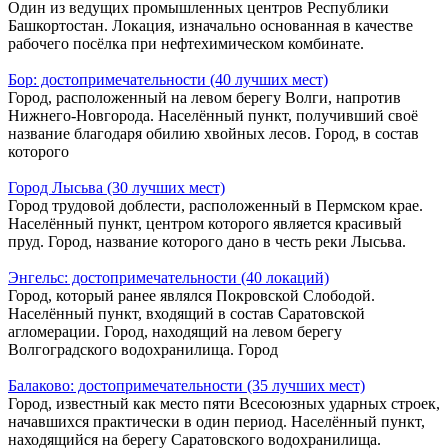
Один из ведущих промышленных центров Республики
Башкортостан. Локация, изначально основанная в качестве
рабочего посёлка при нефтехимическом комбинате.
Бор: достопримечательности (40 лучших мест)
Город, расположенный на левом берегу Волги, напротив
Нижнего-Новгорода. Населённый пункт, получивший своё
название благодаря обилию хвойных лесов. Город, в состав
которого
Город Лысьва (30 лучших мест)
Город трудовой доблести, расположенный в Пермском крае.
Населённый пункт, центром которого является красивый
пруд. Город, название которого дано в честь реки Лысьва.
Энгельс: достопримечательности (40 локаций)
Город, который ранее являлся Покровской Слободой.
Населённый пункт, входящий в состав Саратовской
агломерации. Город, находящий на левом берегу
Волгоградского водохранилища. Город
Балаково: достопримечательности (35 лучших мест)
Город, известный как место пяти Всесоюзных ударных строек,
начавшихся практически в один период. Населённый пункт,
находящийся на берегу Саратовского водохранилища.