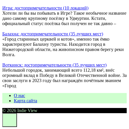
Игра: достопримечательности (10 локаций)
Хотели ли бы вы побывать в Игре? Такое необычное название
дано самому крупному посёлку в Удмуртии. Кстати,
официальный статус посёлка был получен не так давно –
Балахна: достопримечательности (35 лучших мест)
«Город старинных церквей и котов», именно так ёмко
характеризуют Балахну туристы. Находится город в
Нижегородской области, на живописном правом берегу реки
Волга.
Воткинск: достопримечательности (35 лучших мест)
Небольшой городок, занимающий всего 112,18 км², внёс
огромный вклад в Победу в Великой Отечественной войне. За
свои заслуги в 2023 году был награждён почётным званием
«Город
О нас
Карта сайта
© 2026 Indie View