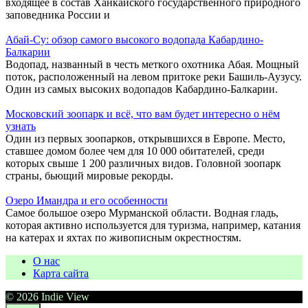
входящее в состав Ханкайского государственного природного
заповедника России и
Абай-Су: обзор самого высокого водопада Кабардино-
Балкарии
Водопад, названный в честь меткого охотника Абая. Мощный
поток, расположенный на левом притоке реки Башиль-Аузусу.
Один из самых высоких водопадов Кабардино-Балкарии.
Московский зоопарк и всё, что вам будет интересно о нём
узнать
Один из первых зоопарков, открывшихся в Европе. Место,
ставшее домом более чем для 10 000 обитателей, среди
которых свыше 1 200 различных видов. Головной зоопарк
страны, бьющий мировые рекорды.
Озеро Имандра и его особенности
Самое большое озеро Мурманской области. Водная гладь,
которая активно используется для туризма, например, катания
на катерах и яхтах по живописным окрестностям.
О нас
Карта сайта
© 2026 Indie View