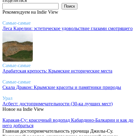
Поделиться
Поиск
Поиск
Рекомендуем на Indie View
Самые-самые
Леса Карелии: эстетическое удовольствие глазами смотрящего
Самые-самые
Арабатская крепость: Крымские исторические места
Самые-самые
Скала Дракон: Крымские красоты и памятники природы
Урал
Асбест: достопримечательности (30-ка лучших мест)
Новое на Indie View
Каракая-Су: красочный водопад Кабардино-Балкарии и как до
него добраться
Главная достопримечательность урочища Джилы-Су.