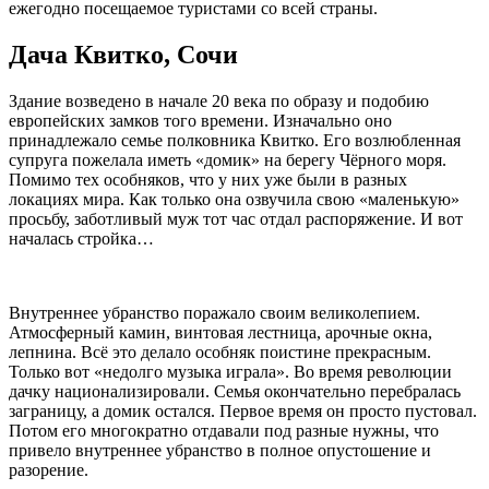
ежегодно посещаемое туристами со всей страны.
Дача Квитко, Сочи
Здание возведено в начале 20 века по образу и подобию
европейских замков того времени. Изначально оно
принадлежало семье полковника Квитко. Его возлюбленная
супруга пожелала иметь «домик» на берегу Чёрного моря.
Помимо тех особняков, что у них уже были в разных
локациях мира. Как только она озвучила свою «маленькую»
просьбу, заботливый муж тот час отдал распоряжение. И вот
началась стройка…
Внутреннее убранство поражало своим великолепием.
Атмосферный камин, винтовая лестница, арочные окна,
лепнина. Всё это делало особняк поистине прекрасным.
Только вот «недолго музыка играла». Во время революции
дачку национализировали. Семья окончательно перебралась
заграницу, а домик остался. Первое время он просто пустовал.
Потом его многократно отдавали под разные нужны, что
привело внутреннее убранство в полное опустошение и
разорение.