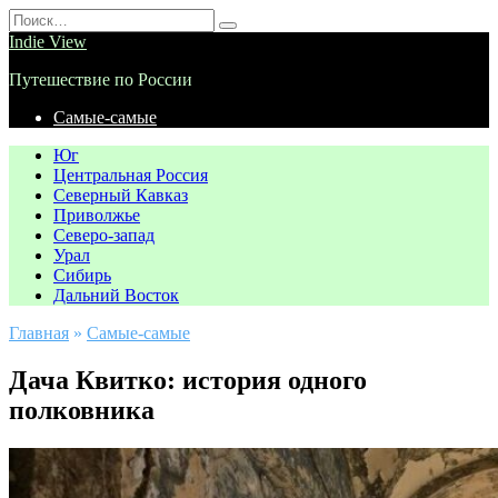
Перейти
Search
к
for:
Indie View
содержанию
Путешествие по России
Самые-самые
Юг
Центральная Россия
Северный Кавказ
Приволжье
Северо-запад
Урал
Сибирь
Дальний Восток
Главная
»
Самые-самые
Дача Квитко: история одного
полковника