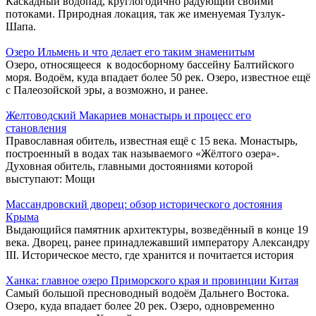
Каскадный водопад, круглогодично радующий своими
потоками. Природная локация, так же именуемая Тузлук-
Шапа.
Озеро Ильмень и что делает его таким знаменитым
Озеро, относящееся к водосборному бассейну Балтийского
моря. Водоём, куда впадает более 50 рек. Озеро, известное ещё
с Палеозойской эры, а возможно, и ранее.
Желтоводский Макариев монастырь и процесс его
становления
Православная обитель, известная ещё с 15 века. Монастырь,
построенный в водах так называемого «Жёлтого озера».
Духовная обитель, главными достояниями которой
выступают: Мощи
Массандровский дворец: обзор исторического достояния
Крыма
Выдающийся памятник архитектуры, возведённый в конце 19
века. Дворец, ранее принадлежавший императору Александру
III. Историческое место, где хранится и почитается история
Ханка: главное озеро Приморского края и провинции Китая
Самый большой пресноводный водоём Дальнего Востока.
Озеро, куда впадает более 20 рек. Озеро, одновременно