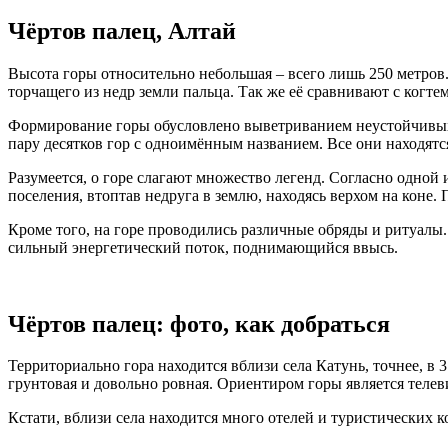
Чёртов палец, Алтай
Высота горы относительно небольшая – всего лишь 250 метро
торчащего из недр земли пальца. Так же её сравнивают с когте
Формирование горы обусловлено выветриванием неустойчивых 
пару десятков гор с одноимённым названием. Все они находят
Разумеется, о горе слагают множество легенд. Согласно одной
поселения, втоптав недруга в землю, находясь верхом на коне. 
Кроме того, на горе проводились различные обряды и ритуалы.
сильный энергетический поток, поднимающийся ввысь.
Чёртов палец: фото, как добраться
Территориально гора находится вблизи села Катунь, точнее, в 
грунтовая и довольно ровная. Ориентиром горы является теле
Кстати, вблизи села находится много отелей и туристических 