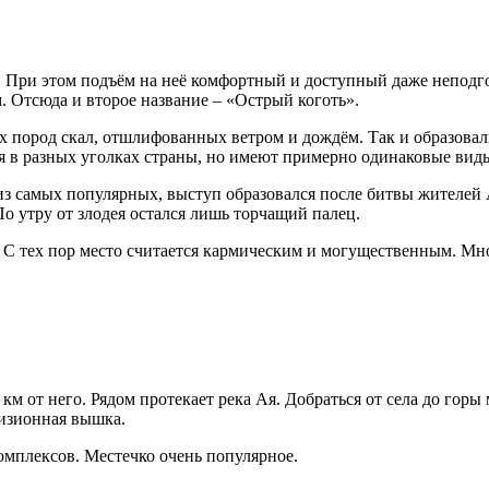
в. При этом подъём на неё комфортный и доступный даже непод
м. Отсюда и второе название – «Острый коготь».
пород скал, отшлифованных ветром и дождём. Так и образовал
ся в разных уголках страны, но имеют примерно одинаковые вид
 из самых популярных, выступ образовался после битвы жителей
По утру от злодея остался лишь торчащий палец.
 С тех пор место считается кармическим и могущественным. Мно
3 км от него. Рядом протекает река Ая. Добраться от села до го
визионная вышка.
комплексов. Местечко очень популярное.