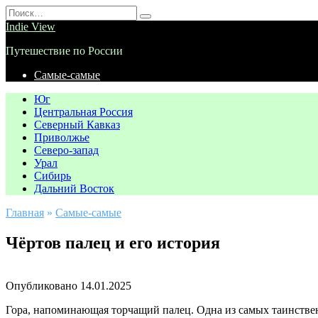
Перейти
Search
к
for:
Indie View
содержанию
Путешествие по России
Самые-самые
Юг
Центральная Россия
Северный Кавказ
Приволжье
Северо-запад
Урал
Сибирь
Дальний Восток
Главная
»
Самые-самые
Чёртов палец и его история
Опубликовано
14.01.2025
Гора, напоминающая торчащий палец. Одна из самых таинстве