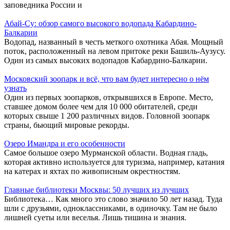
заповедника России и
Абай-Су: обзор самого высокого водопада Кабардино-
Балкарии
Водопад, названный в честь меткого охотника Абая. Мощный
поток, расположенный на левом притоке реки Башиль-Аузусу.
Один из самых высоких водопадов Кабардино-Балкарии.
Московский зоопарк и всё, что вам будет интересно о нём
узнать
Один из первых зоопарков, открывшихся в Европе. Место,
ставшее домом более чем для 10 000 обитателей, среди
которых свыше 1 200 различных видов. Головной зоопарк
страны, бьющий мировые рекорды.
Озеро Имандра и его особенности
Самое большое озеро Мурманской области. Водная гладь,
которая активно используется для туризма, например, катания
на катерах и яхтах по живописным окрестностям.
Главные библиотеки Москвы: 50 лучших из лучших
Библиотека… Как много это слово значило 50 лет назад. Туда
шли с друзьями, одноклассниками, в одиночку. Там не было
лишней суеты или веселья. Лишь тишина и знания.