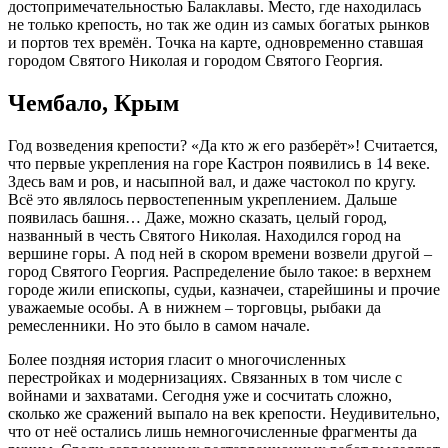
достопримечательностью Балаклавы. Место, где находилась
не только крепость, но так же один из самых богатых рынков
и портов тех времён. Точка на карте, одновременно ставшая
городом Святого Николая и городом Святого Георгия.
Чембало, Крым
Год возведения крепости? «Да кто ж его разберёт»! Считается,
что первые укрепления на горе Кастрон появились в 14 веке.
Здесь вам и ров, и насыпной вал, и даже частокол по кругу.
Всё это являлось первостепенным укреплением. Дальше
появилась башня… Даже, можно сказать, целый город,
названный в честь Святого Николая. Находился город на
вершине горы. А под ней в скором времени возвели другой –
город Святого Георгия. Распределение было такое: в верхнем
городе жили епископы, судьи, казначеи, старейшины и прочие
уважаемые особы. А в нижнем – торговцы, рыбаки да
ремесленники. Но это было в самом начале.
Более поздняя история гласит о многочисленных
перестройках и модернизациях. Связанных в том числе с
войнами и захватами. Сегодня уже и сосчитать сложно,
сколько же сражений выпало на век крепости. Неудивительно,
что от неё остались лишь немногочисленные фрагменты да