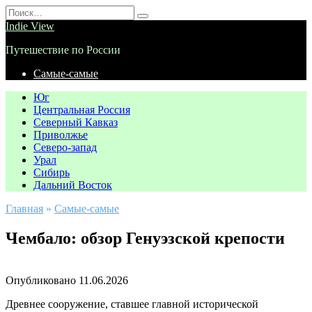
Перейти
Search
к
for:
Indie View
содержанию
Путешествие по России
Самые-самые
Юг
Центральная Россия
Северный Кавказ
Приволжье
Северо-запад
Урал
Сибирь
Дальний Восток
Главная
»
Самые-самые
Чембало: обзор Генуэзской крепости
Опубликовано
11.06.2026
Древнее сооружение, ставшее главной исторической