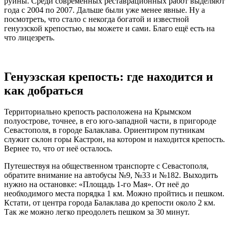
руины. Среди современных реставрационных работ выделяют
года с 2004 по 2007. Дальше были уже менее явные. Ну а
посмотреть, что стало с некогда богатой и известной
генуэзской крепостью, вы можете и сами. Благо ещё есть на
что лицезреть.
Генуэзская крепость: где находится и
как добраться
Территориально крепость расположена на Крымском
полуострове, точнее, в его юго-западной части, в пригороде
Севастополя, в городе Балаклава. Ориентиром путникам
служит склон горы Кастрон, на котором и находится крепость.
Вернее то, что от неё осталось.
Путешествуя на общественном транспорте с Севастополя,
обратите внимание на автобусы №9, №33 и №182. Выходить
нужно на остановке: «Площадь 1-го Мая». От неё до
необходимого места порядка 1 км. Можно пройтись и пешком.
Кстати, от центра города Балаклава до крепости около 2 км.
Так же можно легко преодолеть пешком за 30 минут.