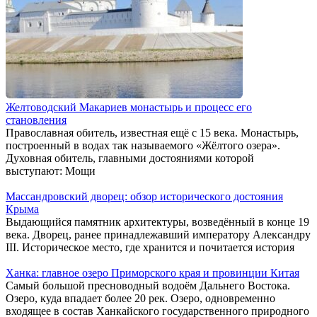
Желтоводский Макариев монастырь и процесс его
становления
Православная обитель, известная ещё с 15 века. Монастырь,
построенный в водах так называемого «Жёлтого озера».
Духовная обитель, главными достояниями которой
выступают: Мощи
Массандровский дворец: обзор исторического достояния
Крыма
Выдающийся памятник архитектуры, возведённый в конце 19
века. Дворец, ранее принадлежавший императору Александру
III. Историческое место, где хранится и почитается история
Ханка: главное озеро Приморского края и провинции Китая
Самый большой пресноводный водоём Дальнего Востока.
Озеро, куда впадает более 20 рек. Озеро, одновременно
входящее в состав Ханкайского государственного природного