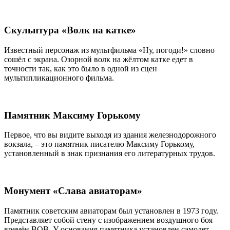
Скульптура «Волк на катке»
Известный персонаж из мультфильма «Ну, погоди!» словно
сошёл с экрана. Озорной волк на жёлтом катке едет в
точности так, как это было в одной из сцен
мультипликационного фильма.
Памятник Максиму Горькому
Первое, что вы видите выходя из здания железнодорожного
вокзала, – это памятник писателю Максиму Горькому,
установленный в знак признания его литературных трудов.
Монумент «Слава авиаторам»
Памятник советским авиаторам был установлен в 1973 году.
Представляет собой стену с изображением воздушного боя
времён ВОВ. У основания памятника установлен самолет