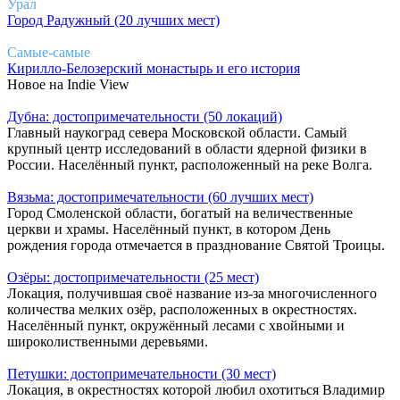
Урал
Город Радужный (20 лучших мест)
Самые-самые
Кирилло-Белозерский монастырь и его история
Новое на Indie View
Дубна: достопримечательности (50 локаций)
Главный наукоград севера Московской области. Самый
крупный центр исследований в области ядерной физики в
России. Населённый пункт, расположенный на реке Волга.
Вязьма: достопримечательности (60 лучших мест)
Город Смоленской области, богатый на величественные
церкви и храмы. Населённый пункт, в котором День
рождения города отмечается в празднование Святой Троицы.
Озёры: достопримечательности (25 мест)
Локация, получившая своё название из-за многочисленного
количества мелких озёр, расположенных в окрестностях.
Населённый пункт, окружённый лесами с хвойными и
широколиственными деревьями.
Петушки: достопримечательности (30 мест)
Локация, в окрестностях которой любил охотиться Владимир