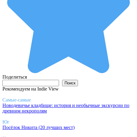
Поделиться
Поиск
Поиск
Рекомендуем на Indie View
Самые-самые
Новодевичье кладбище: история и необычные экскурсии по
древним некрополям
Юг
Посёлок Никита (20 лучших мест)