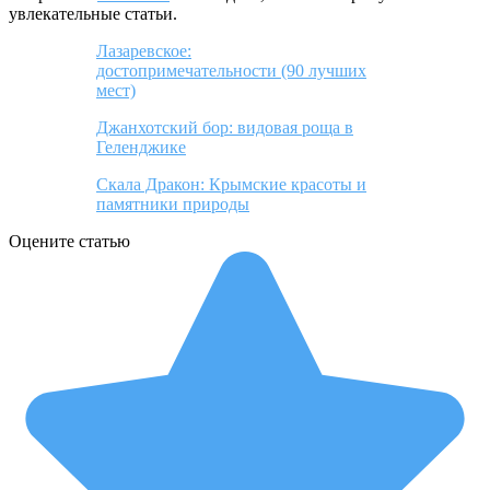
увлекательные статьи.
Лазаревское:
достопримечательности (90 лучших
мест)
Джанхотский бор: видовая роща в
Геленджике
Скала Дракон: Крымские красоты и
памятники природы
Оцените статью