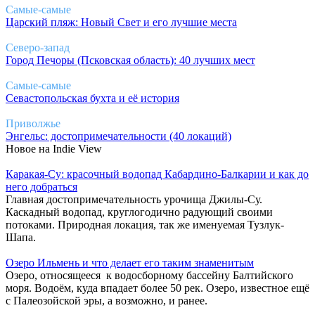
Самые-самые
Царский пляж: Новый Свет и его лучшие места
Северо-запад
Город Печоры (Псковская область): 40 лучших мест
Самые-самые
Севастопольская бухта и её история
Приволжье
Энгельс: достопримечательности (40 локаций)
Новое на Indie View
Каракая-Су: красочный водопад Кабардино-Балкарии и как до
него добраться
Главная достопримечательность урочища Джилы-Су.
Каскадный водопад, круглогодично радующий своими
потоками. Природная локация, так же именуемая Тузлук-
Шапа.
Озеро Ильмень и что делает его таким знаменитым
Озеро, относящееся к водосборному бассейну Балтийского
моря. Водоём, куда впадает более 50 рек. Озеро, известное ещё
с Палеозойской эры, а возможно, и ранее.