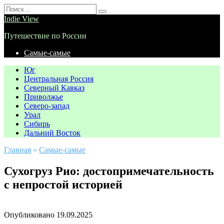
Перейти
Search
к
for:
Indie View
содержанию
Путешествие по России
Самые-самые
Юг
Центральная Россия
Северный Кавказ
Приволжье
Северо-запад
Урал
Сибирь
Дальний Восток
Главная
»
Самые-самые
Сухогруз Рио: достопримечательность
с непростой историей
Опубликовано
19.09.2025