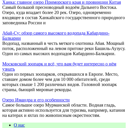
Ханка: главное озеро Приморского края и провинции Китая
Самый большой пресноводный водоём Дальнего Востока.
Озеро, куда впадает более 20 рек. Озеро, одновременно
входящее в состав Ханкайского государственного природного
заповедника России и
Абай-Су: обзор самого высокого водопада Кабардино-
Балкарии
Водопад, названный в честь меткого охотника Абая. Мощный
поток, расположенный на левом притоке реки Башиль-Аузусу.
Один из самых высоких водопадов Кабардино-Балкарии.
Московский зоопарк и всё, что вам будет интересно о нём
узнать
Один из первых зоопарков, открывшихся в Европе. Место,
ставшее домом более чем для 10 000 обитателей, среди
которых свыше 1 200 различных видов. Головной зоопарк
страны, бьющий мировые рекорды.
Озеро Имандра и его особенности
Самое большое озеро Мурманской области. Водная гладь,
которая активно используется для туризма, например, катания
на катерах и яхтах по живописным окрестностям.
О нас