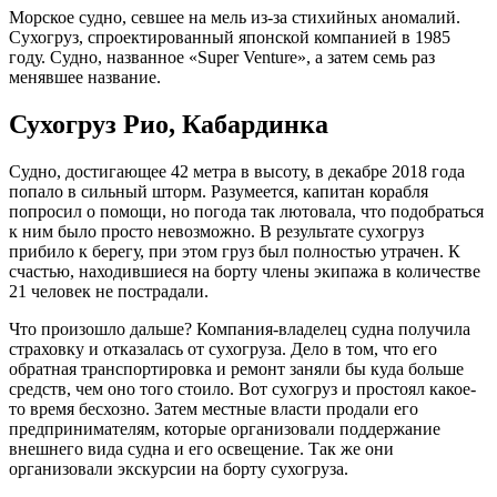
Морское судно, севшее на мель из-за стихийных аномалий.
Сухогруз, спроектированный японской компанией в 1985
году. Судно, названное «Super Venture», а затем семь раз
менявшее название.
Сухогруз Рио, Кабардинка
Судно, достигающее 42 метра в высоту, в декабре 2018 года
попало в сильный шторм. Разумеется, капитан корабля
попросил о помощи, но погода так лютовала, что подобраться
к ним было просто невозможно. В результате сухогруз
прибило к берегу, при этом груз был полностью утрачен. К
счастью, находившиеся на борту члены экипажа в количестве
21 человек не пострадали.
Что произошло дальше? Компания-владелец судна получила
страховку и отказалась от сухогруза. Дело в том, что его
обратная транспортировка и ремонт заняли бы куда больше
средств, чем оно того стоило. Вот сухогруз и простоял какое-
то время бесхозно. Затем местные власти продали его
предпринимателям, которые организовали поддержание
внешнего вида судна и его освещение. Так же они
организовали экскурсии на борту сухогруза.