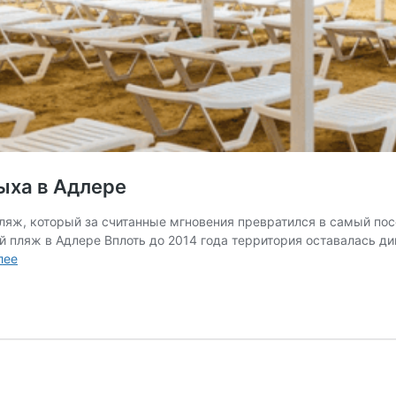
ыха в Адлере
ляж, который за считанные мгновения превратился в самый пос
й пляж в Адлере Вплоть до 2014 года территория оставалась д
Имеретинский
лее
пляж:
локации
для
отдыха
в
Адлере